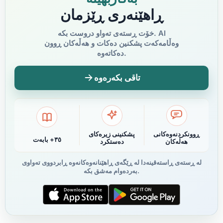
ڕاهێنەری ڕێزمان
خۆت ڕستەی تەواو دروست بکە. AI
وەڵامەکەت پشکنین دەکات و هەڵەکان ڕوون
دەکاتەوە.
تاقی بکەرەوە
ڕوونکردنەوەکانی
پشکنینی زیرەکای
٣٥+ بابەت
هەڵەکان
دەستکرد
لە ڕستەی ڕاستەقینەدا لە ڕێگەی ڕاهێنانەوەکانەوە ڕابردووی تەواوی
بەردەوام مەشق بکە.