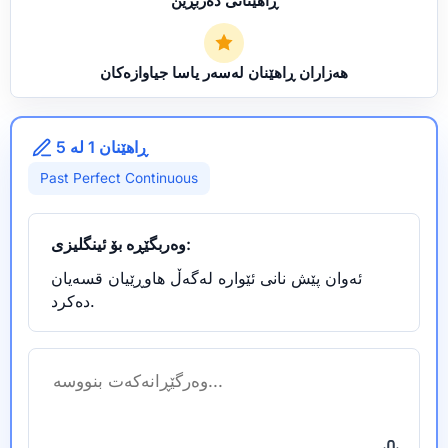
ڕاهێنانی دەربڕین
هەزاران ڕاهێنان لەسەر یاسا جیاوازەکان
ڕاهێنان 1 لە 5
Past Perfect Continuous
وەربگێڕە بۆ ئینگلیزی:
ئەوان پێش نانی ئێوارە لەگەڵ هاوڕێیان قسەیان
دەکرد.