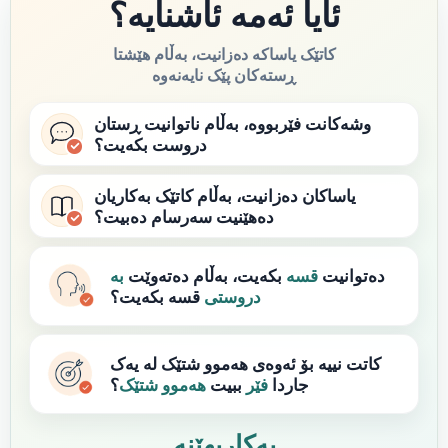
ئایا ئەمە ئاشنایە؟
کاتێک یاساکە دەزانیت، بەڵام هێشتا
ڕستەکان پێک نایەنەوە
وشەکانت فێربووە، بەڵام ناتوانیت ڕستان
دروست بکەیت؟
یاساکان دەزانیت، بەڵام کاتێک بەکاریان
دەهێنیت سەرسام دەبیت؟
دەتوانیت
قسە
بکەیت، بەڵام دەتەوێت
بە
دروستی
قسە بکەیت؟
کاتت نییە بۆ ئەوەی هەموو شتێک لە یەک
جاردا
فێر
ببیت
هەموو شتێک
؟
بەکاربهێنە