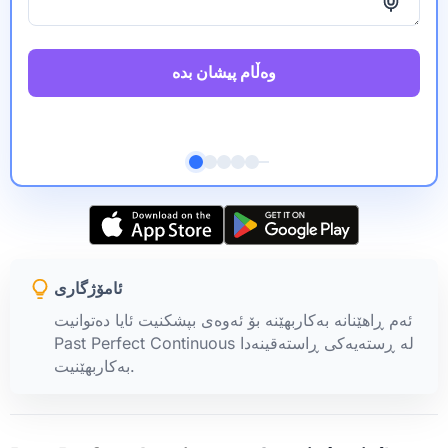
وەڵام پیشان بدە
ئامۆژگاری
ئەم ڕاهێنانە بەکاربهێنە بۆ ئەوەی بپشکنیت ئایا دەتوانیت
Past Perfect Continuous لە ڕستەیەکی ڕاستەقینەدا
بەکاربهێنیت.