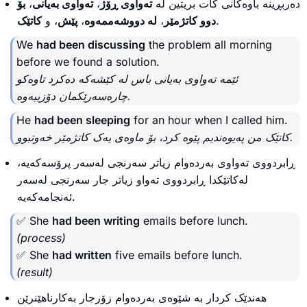
بۆ
،
تەواوی بەیانی
،
تەواوی ڕۆژ
دەربڕینە باوەکانی کات بریتین لە
کاتێک
، و
پێش
،
لە دووشەممەوە
،
دوو کاتژمێر
.
We
had been discussing
the problem all morning
before we found a solution.
ئێمە تەواوی بەیانی باس لە کێشەکە دەکرد تاوەکو
چارەسەرێکمان دۆزییەوە.
He
had been sleeping
for an hour when I called him.
کاتێک من پەیوەندیم پێوە کرد، بۆ ماوەی یەک کاتژمێر خەوتبوو.
ڕابردووی تەواوی بەردەوام زیاتر سەرنجی لەسەر پرۆسەکەیە،
لەکاتێکدا ڕابردووی تەواو زیاتر جار سەرنجی لەسەر
ئەنجامەکەیە.
✅ She
had been writing
emails before lunch.
(process)
✅ She
had written
five emails before lunch.
(result)
هەندێک کردار بە شێوەی بەردەوام زۆرجار بەکارناهێنرێن