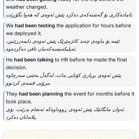
weather changed.
ئامادەکاری بۆ گەشتەکەی دەکرد پێش ئەوەی کە هەوا بگۆڕێت.
We
had been testing
the application for hours before
we deployed it.
ئێمە بۆ ماوەی چەند کاتژمێرێک پێش ئەوەی دابمەزرێنین،
ئەپلیکەیشنەکەمان تاقی دەکردەوە.
He
had been talking
to HR before he made the final
decision.
پێش ئەوەی بڕیاری کۆتایی بدات، لەگەڵ بەشی سەرچاوە
مرۆیی قسەی کردبوو.
They
had been planning
the event for months before it
took place.
ئەوان مانگانێک پێش ئەوەی ڕووداوەکە ئەنجام بدرێت، بۆی
پلاندانان دەکرد.