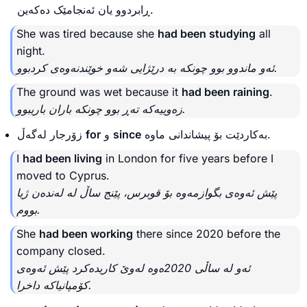
ڕابردوو یان ئەنجامێک دەکەین.
She was tired because she
had been studying
all
night.
ئه‌و ماندوو بوو چونکه‌ به‌ درێژایی شەو خوێندنەوەی کردبوو.
The ground was wet because it
had been raining
.
زەوییەکە تەڕ بوو چونکە باران باریبوو.
زۆرجار لەگەڵ
for
و
since
بەکاردێت بۆ پیشاندانی ماوە.
I
had been living
in London for five years before I
moved to Cyprus.
پێش ئەوەی بگوازمەوە بۆ قوبرس، پێنج ساڵ لە لەندەن ژیا
بووم.
She
had been working
there since 2020 before the
company closed.
ئه‌و له‌ ساڵی 2020ەوە لەوێ کاریدەکرد پێش ئەوەی
کۆمپانیاکە داخرا.