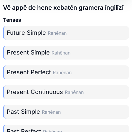
Vê appê de hene xebatên gramera îngilîzî
Tenses
Future Simple
Rahênan
Present Simple
Rahênan
Present Perfect
Rahênan
Present Continuous
Rahênan
Past Simple
Rahênan
Past Perfect
Rahênan