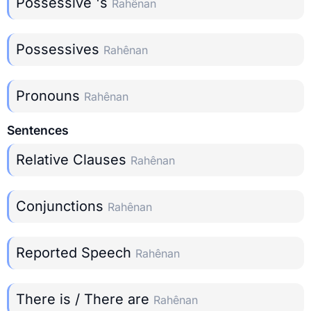
Possessive 's
Rahênan
Possessives
Rahênan
Pronouns
Rahênan
Sentences
Relative Clauses
Rahênan
Conjunctions
Rahênan
Reported Speech
Rahênan
There is / There are
Rahênan