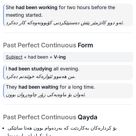
She
had been working
for two hours before the
meeting started.
ئەو دوو کاتژمێر پێش دەستپێکردنی کۆبوونەوەکە کار دەکرد.
Past Perfect Continuous
Form
Subject
+ had been +
V-ing
I
had been studying
all evening.
من هەموو ئێوارەکە خوێندنم دەکرد.
They
had been waiting
for a long time.
ئەوان بۆ ماوەیەکی زۆر چاوەڕوان بوون.
Past Perfect Continuous
Qayda
بۆ کردارەکان بەکاردێت کە بەردەوام بوون هەتا ساتێکی
دیاریکراو لە ڕابردوودا.