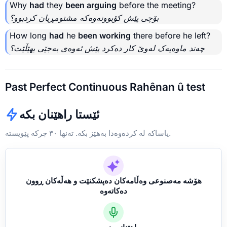
Why
had
they
been arguing
before the meeting?
بۆچی پێش کۆبوونەوەکە مشتومڕیان کردبوو؟
How long
had
he
been working
there before he left?
چەند ماوەیەک لەوێ کار دەکرد پێش ئەوەی بەجێی بهێڵێت؟
Past Perfect Continuous Rahênan û test
ئێستا راهێنان بکە
یاساکە لە کردەوەدا بەهێز بکە. تەنها ٣٠ چرکە پێویستە.
هۆشە مەصنوعی وەڵامەکان دەپشکنێت و هەڵەکان ڕوون
دەکاتەوە