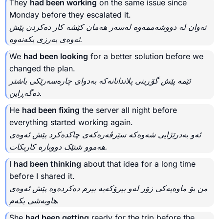
They
had been working
on the same issue since
Monday before they escalated it.
ئه‌وان له‌ دووشەممەوە لەسەر هەمان کێشە کار دەکردن پێش
ئەوەی بەرزی بکەنەوە.
We
had been looking
for a better solution before we
changed the plan.
ئێمە پێش گۆڕینی پلاندانانەکە بەدوای چارەسەرێکی باشتر
دەگەڕاین.
He
had been fixing
the server all night before
everything started working again.
ئه‌و به‌درێژایی شەوەکە سێرڤەرەکەی چاکدەکرد پێش ئەوەی
هەموو شتێک دووبارە کاربکات.
I
had been thinking
about that idea for a long time
before I shared it.
من بۆ ماوەیەکی زۆر لەو بیرۆکەیە بیرم دەکردەوە پێش ئەوەی
هاوبەشی بکەم.
She
had been getting
ready for the trip before the