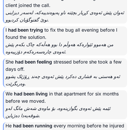
client joined the call.
ئەوان پێش ئەوەی کڕیار بچێتە ناو پەیوەندییەکە، لەسەر دیزاینی
نوێ گفتوگۆیان کردبوو.
I
had been trying
to fix the bug all evening before I
found the solution.
من هەموو ئێوارەکە هەوڵم دا بوو هەڵەکە چاک بکەم پێش
ئەوەی چارەسەرەکەم دۆزییەوە.
She
had been feeling
stressed before she took a few
days off.
ئه‌و هه‌ستى به‌ فشاری ده‌کرد پێش ئه‌وه‌ی چه‌ند ڕۆژێک پشوو
وەربگرێت.
We
had been living
in that apartment for six months
before we moved.
ئێمە پێش ئەوەی بگوازینەوە، بۆ ماوەی شەش مانگ لەو
شوقەیەدا دەژیاین.
He
had been running
every morning before he injured