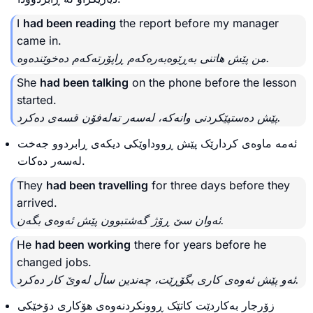
I
had been reading
the report before my manager
came in.
من پێش هاتنی بەڕێوەبەرەکەم ڕاپۆرتەکەم دەخوێندەوە.
She
had been talking
on the phone before the lesson
started.
پێش دەستپێکردنی وانەکە، لەسەر تەلەفۆن قسەی دەکرد.
ئەمە ماوەی کردارێک پێش ڕووداوێکی دیکەی ڕابردوو جەخت
لەسەر دەکات.
They
had been travelling
for three days before they
arrived.
ئەوان سێ ڕۆژ گەشتبوون پێش ئەوەی بگەن.
He
had been working
there for years before he
changed jobs.
ئەو پێش ئەوەی کاری بگۆڕێت، چەندین ساڵ لەوێ کار دەکرد.
زۆرجار بەکاردێت کاتێک ڕوونکردنەوەی هۆکاری دۆخێکی