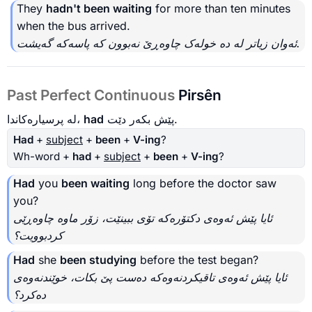
They
hadn't been waiting
for more than ten minutes
when the bus arrived.
ئەوان زیاتر لە دە خولەک چاوەڕێ نەبوون کە پاسەکە گەیشت.
Past Perfect Continuous
Pirsên
لە پرسیارەکاندا،
had
پێش بکەر دێت.
Had
+
subject
+
been
+
V-ing
?
Wh-word +
had
+
subject
+
been
+
V-ing
?
Had
you
been waiting
long before the doctor saw
you?
ئایا پێش ئەوەی دکتۆرەکە تۆی ببینێت، زۆر ماوە چاوەڕێی
کردبوویت؟
Had
she
been studying
before the test began?
ئایا پێش ئەوەی تاقیکردنەوەکە دەست پێ بکات، خوێندنەوەی
دەکرد؟