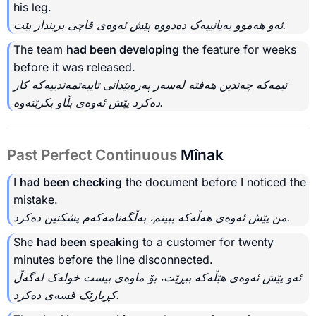
his leg.
ئەو هەموو بەیانییەک دەدووە پێش ئەوەی قاچی بریندار بێت.
The team
had been developing
the feature for weeks
before it was released.
تیمەکە چەندین هەفتە لەسەر پەرەپێدانی تایبەتمەندییەکە کار
دەکرد پێش ئەوەی بڵاو بکرێتەوە.
Past Perfect Continuous
Mînak
I
had been checking
the document before I noticed the
mistake.
من پێش ئەوەی هەڵەکە ببینم، بەڵگەنامەکەم پشکنین دەکرد.
She
had been speaking
to a customer for twenty
minutes before the line disconnected.
ئەو پێش ئەوەی هێڵەکە ببڕێت، بۆ ماوەی بیست خولەک لەگەڵ
کڕیارێک قسەی دەکرد.