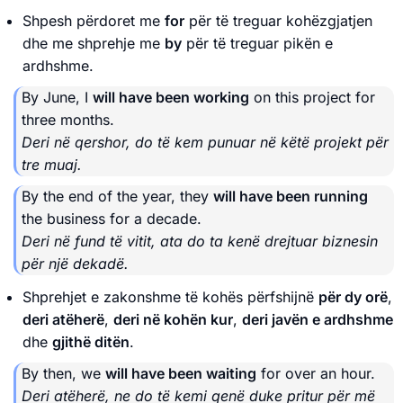
Shpesh përdoret me
for
për të treguar kohëzgjatjen
dhe me shprehje me
by
për të treguar pikën e
ardhshme.
By June, I
will have been working
on this project for
three months.
Deri në qershor, do të kem punuar në këtë projekt për
tre muaj.
By the end of the year, they
will have been running
the business for a decade.
Deri në fund të vitit, ata do ta kenë drejtuar biznesin
për një dekadë.
Shprehjet e zakonshme të kohës përfshijnë
për dy orë
,
deri atëherë
,
deri në kohën kur
,
deri javën e ardhshme
dhe
gjithë ditën
.
By then, we
will have been waiting
for over an hour.
Deri atëherë, ne do të kemi qenë duke pritur për më