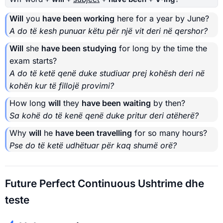
Will
you
have been working
here for a year by June?
A do të kesh punuar këtu për një vit deri në qershor?
Will
she
have been studying
for long by the time the
exam starts?
A do të ketë qenë duke studiuar prej kohësh deri në
kohën kur të fillojë provimi?
How long
will
they
have been waiting
by then?
Sa kohë do të kenë qenë duke pritur deri atëherë?
Why
will
he
have been travelling
for so many hours?
Pse do të ketë udhëtuar për kaq shumë orë?
Future Perfect Continuous Ushtrime dhe
teste