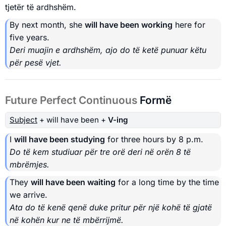
tjetër të ardhshëm.
By next month, she
will have been working
here for
five years.
Deri muajin e ardhshëm, ajo do të ketë punuar këtu
për pesë vjet.
Future Perfect Continuous
Formë
Subject
+ will have been +
V-ing
I
will have been studying
for three hours by 8 p.m.
Do të kem studiuar për tre orë deri në orën 8 të
mbrëmjes.
They
will have been waiting
for a long time by the time
we arrive.
Ata do të kenë qenë duke pritur për një kohë të gjatë
në kohën kur ne të mbërrijmë.