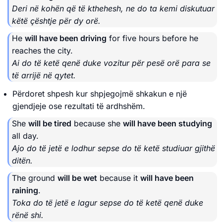
Deri në kohën që të kthehesh, ne do ta kemi diskutuar
këtë çështje për dy orë.
He
will have been driving
for five hours before he
reaches the city.
Ai do të ketë qenë duke vozitur për pesë orë para se
të arrijë në qytet.
Përdoret shpesh kur shpjegojmë shkakun e një
gjendjeje ose rezultati të ardhshëm.
She
will be tired
because she
will have been studying
all day.
Ajo do të jetë e lodhur sepse do të ketë studiuar gjithë
ditën.
The ground
will be wet
because it
will have been
raining
.
Toka do të jetë e lagur sepse do të ketë qenë duke
rënë shi.