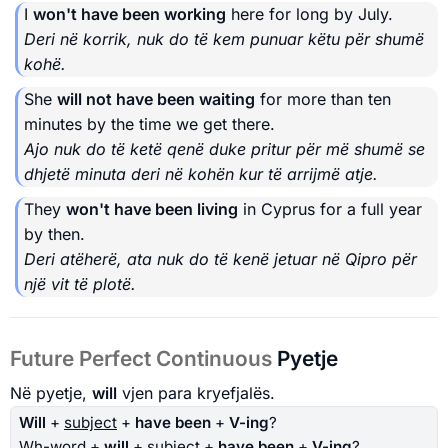
I
won't have been working
here for long by July.
Deri në korrik, nuk do të kem punuar këtu për shumë
kohë.
She
will not have been waiting
for more than ten
minutes by the time we get there.
Ajo nuk do të ketë qenë duke pritur për më shumë se
dhjetë minuta deri në kohën kur të arrijmë atje.
They
won't have been living
in Cyprus for a full year
by then.
Deri atëherë, ata nuk do të kenë jetuar në Qipro për
një vit të plotë.
Future Perfect Continuous
Pyetje
Në pyetje,
will
vjen para kryefjalës.
Will
+
subject
+
have been
+
V-ing
?
Wh-word +
will
+
subject
+
have been
+
V-ing
?