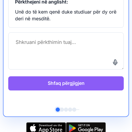
Përkthejeni në anglisht:
Unë do të kem qenë duke studiuar për dy orë
deri në mesditë.
Shfaq përgjigjen