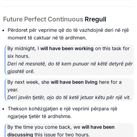
Future Perfect Continuous
Rregull
Përdoret për veprime që do të vazhdojnë deri në një
moment të caktuar në të ardhmen.
By midnight, I
will have been working
on this task for
six hours.
Deri në mesnatë, do të kem punuar në këtë detyrë për
gjashtë orë.
By next week, she
will have been living
here for a
year.
Deri javën tjetër, ajo do të ketë jetuar këtu për një vit.
Thekson kohëzgjatjen e një veprimi përpara një
ngjarjeje tjetër të ardhshme.
By the time you come back, we
will have been
discussing
this issue for two hours.