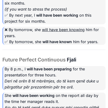
six months.
(if you want to stress the process)
✅ By next year, I
will have been working
on this
project for six months.
❌ By tomorrow, she
will have been knowing
him for
years.
✅ By tomorrow, she
will have known
him for years.
Future Perfect Continuous
Fjali
By 8 p.m., I
will have been preparing
for the
presentation for three hours.
Deri në orën 8 të mbrëmjes, do të kem qenë duke u
përgatitur për prezantimin për tre orë.
She
will have been working
on the report all day by
the time her manager reads it.
Ajo do të ketë qenë duke punuar mbi raportin gjithë