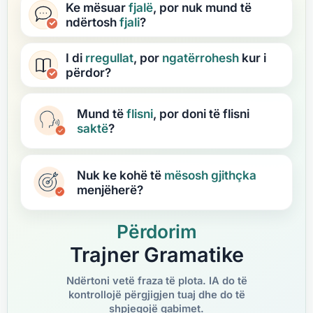
Ke mësuar
fjalë
, por nuk mund të
ndërtosh
fjali
?
I di
rregullat
, por
ngatërrohesh
kur i
përdor?
Mund të
flisni
, por doni të flisni
saktë
?
Nuk ke kohë të
mësosh
gjithçka
menjëherë?
Përdorim
Trajner Gramatike
Ndërtoni vetë fraza të plota. IA do të
kontrollojë përgjigjen tuaj dhe do të
shpjegojë gabimet.