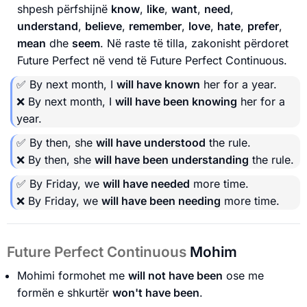
shpesh përfshijnë
know
,
like
,
want
,
need
,
understand
,
believe
,
remember
,
love
,
hate
,
prefer
,
mean
dhe
seem
. Në raste të tilla, zakonisht përdoret
Future Perfect në vend të Future Perfect Continuous.
✅ By next month, I
will have known
her for a year.
❌ By next month, I
will have been knowing
her for a
year.
✅ By then, she
will have understood
the rule.
❌ By then, she
will have been understanding
the rule.
✅ By Friday, we
will have needed
more time.
❌ By Friday, we
will have been needing
more time.
Future Perfect Continuous
Mohim
Mohimi formohet me
will not have been
ose me
formën e shkurtër
won't have been
.