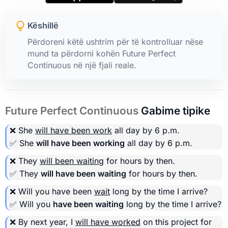
Këshillë
Përdoreni këtë ushtrim për të kontrolluar nëse
mund ta përdorni kohën Future Perfect
Continuous në një fjali reale.
Future Perfect Continuous
Gabime tipike
❌ She
will have been work
all day by 6 p.m.
✅ She
will have been working
all day by 6 p.m.
❌ They
will been waiting
for hours by then.
✅ They
will have been waiting
for hours by then.
❌ Will you have been
wait
long by the time I arrive?
✅ Will you
have been waiting
long by the time I arrive?
❌ By next year, I
will have worked
on this project for