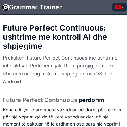
Grammar Trainer
▾
Future Perfect Continuous:
ushtrime me kontroll AI dhe
shpjegime
Praktikoni Future Perfect Continuous me ushtrime
interaktive. Përktheni fjali, thoni përgjigjet me zë
dhe merrni reagim AI me shpjegime në iOS dhe
Android.
Future Perfect Continuous
përdorim
Koha e kryer e ardhme e vazhduar përdoret për të folur
për një veprim që do të ketë vazhduar deri në një
moment të caktuar në të ardhmen ose para një veprimi