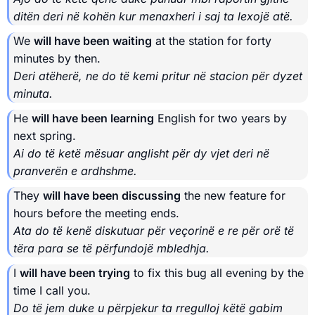
ditën deri në kohën kur menaxheri i saj ta lexojë atë.
We
will have been waiting
at the station for forty
minutes by then.
Deri atëherë, ne do të kemi pritur në stacion për dyzet
minuta.
He
will have been learning
English for two years by
next spring.
Ai do të ketë mësuar anglisht për dy vjet deri në
pranverën e ardhshme.
They
will have been discussing
the new feature for
hours before the meeting ends.
Ata do të kenë diskutuar për veçorinë e re për orë të
tëra para se të përfundojë mbledhja.
I
will have been trying
to fix this bug all evening by the
time I call you.
Do të jem duke u përpjekur ta rregulloj këtë gabim