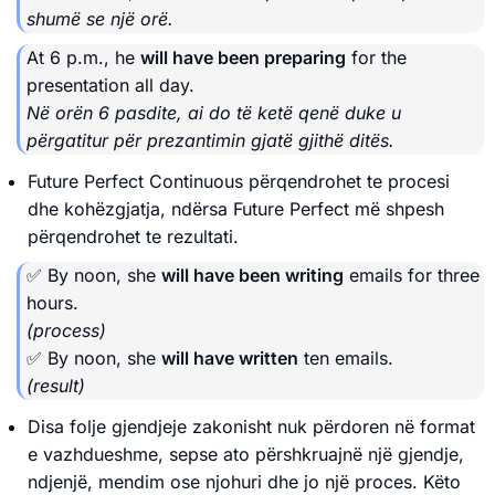
shumë se një orë.
At 6 p.m., he
will have been preparing
for the
presentation all day.
Në orën 6 pasdite, ai do të ketë qenë duke u
përgatitur për prezantimin gjatë gjithë ditës.
Future Perfect Continuous përqendrohet te procesi
dhe kohëzgjatja, ndërsa Future Perfect më shpesh
përqendrohet te rezultati.
✅ By noon, she
will have been writing
emails for three
hours.
(process)
✅ By noon, she
will have written
ten emails.
(result)
Disa folje gjendjeje zakonisht nuk përdoren në format
e vazhdueshme, sepse ato përshkruajnë një gjendje,
ndjenjë, mendim ose njohuri dhe jo një proces. Këto