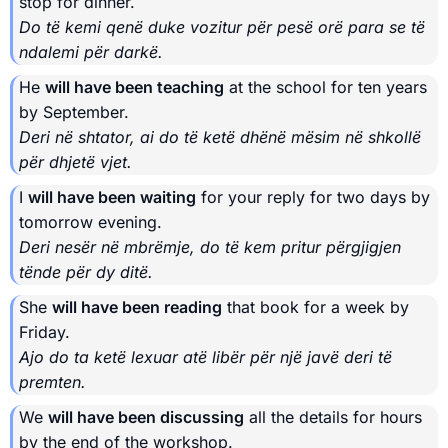
stop for dinner.
Do të kemi qenë duke vozitur për pesë orë para se të
ndalemi për darkë.
He
will have been teaching
at the school for ten years
by September.
Deri në shtator, ai do të ketë dhënë mësim në shkollë
për dhjetë vjet.
I
will have been waiting
for your reply for two days by
tomorrow evening.
Deri nesër në mbrëmje, do të kem pritur përgjigjen
tënde për dy ditë.
She
will have been reading
that book for a week by
Friday.
Ajo do ta ketë lexuar atë libër për një javë deri të
premten.
We
will have been discussing
all the details for hours
by the end of the workshop.