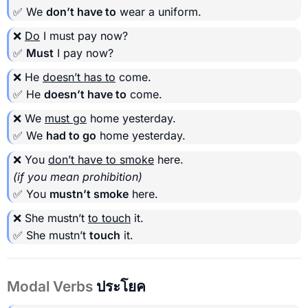
✅ We
don’t have to
wear a uniform.
❌
Do
I must pay now?
✅
Must
I pay now?
❌ He
doesn’t has to
come.
✅ He
doesn’t have to
come.
❌ We
must go
home yesterday.
✅ We
had to go
home yesterday.
❌ You
don’t have to smoke
here.
(if you mean prohibition)
✅ You
mustn’t smoke
here.
❌ She mustn’t
to touch
it.
✅ She mustn’t
touch
it.
Modal Verbs
ประโยค