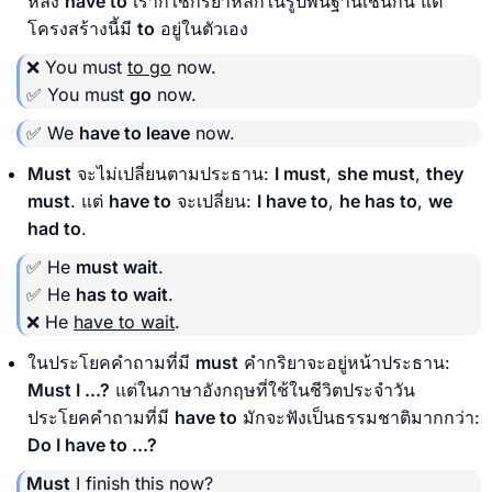
หลัง
have to
เราก็ใช้กริยาหลักในรูปพื้นฐานเช่นกัน แต่
โครงสร้างนี้มี
to
อยู่ในตัวเอง
❌ You must
to go
now.
✅ You must
go
now.
✅ We
have to leave
now.
Must
จะไม่เปลี่ยนตามประธาน:
I must
,
she must
,
they
must
. แต่
have to
จะเปลี่ยน:
I have to
,
he has to
,
we
had to
.
✅ He
must wait
.
✅ He
has to wait
.
❌ He
have to wait
.
ในประโยคคำถามที่มี
must
คำกริยาจะอยู่หน้าประธาน:
Must I ...?
แต่ในภาษาอังกฤษที่ใช้ในชีวิตประจำวัน
ประโยคคำถามที่มี
have to
มักจะฟังเป็นธรรมชาติมากกว่า:
Do I have to ...?
Must
I finish this now?