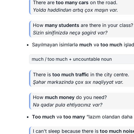
There are
too many cars
on the road.
Yolda həddindən artıq çox maşın var.
How
many students
are there in your class?
Sizin sinifinizdə neçə şagird var?
Sayılmayan isimlərlə
much
və
too much
işləd
much / too much + uncountable noun
There is
too much traffic
in the city centre.
Şəhər mərkəzində çox sıx nəqliyyat var.
How
much money
do you need?
Nə qədər pula ehtiyacınız var?
Too much
və
too many
“lazım olandan daha 
I can't sleep because there is
too much nois