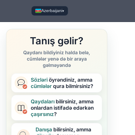
Azerbaijani
▾
Tanış gəlir?
Qaydanı bildiyiniz halda belə,
cümlələr yenə də bir araya
gəlməyəndə
Sözləri
öyrəndiniz, amma
cümlələr
qura bilmirsiniz?
Qaydaları
bilirsiniz, amma
onlardan istifadə edərkən
çaşırsınız
?
Danışa
bilirsiniz, amma