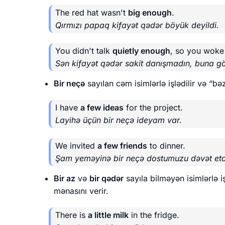
The red hat wasn't
big enough
.
Qırmızı papaq kifayət qədər böyük deyildi.
You didn't talk
quietly enough
, so you woke
Sən kifayət qədər sakit danışmadın, buna gö
Bir neçə
sayılan cəm isimlərlə işlədilir və “b
I have
a few ideas
for the project.
Layihə üçün bir neçə ideyam var.
We invited
a few friends
to dinner.
Şam yeməyinə bir neçə dostumuzu dəvət etd
Bir az
və
bir qədər
sayıla bilməyən isimlərlə i
mənasını verir.
There is
a little milk
in the fridge.