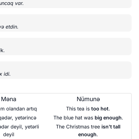
uncaq var.
ə etdin.
ik.
.
 idi.
Məna
Nümunə
ım olandan artıq
This tea is
too hot
.
qədər, yetərincə
The blue hat was
big enough
.
dər deyil, yetərli
The Christmas tree
isn't tall
deyil
enough
.