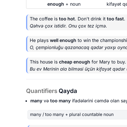
enough
+ noun
kifayət q
The coffee is
too hot
. Don't drink it
too fast
.
Qəhvə çox istidir. Onu çox tez içmə.
He plays
well enough
to win the championshi
O, çempionluğu qazanacaq qədər yaxşı oyna
This house is
cheap enough
for Mary to buy.
Bu ev Merinin ala bilməsi üçün kifayət qədər
Quantifiers
Qayda
many
və
too many
ifadələrini cəmdə olan sayı
many / too many + plural countable noun