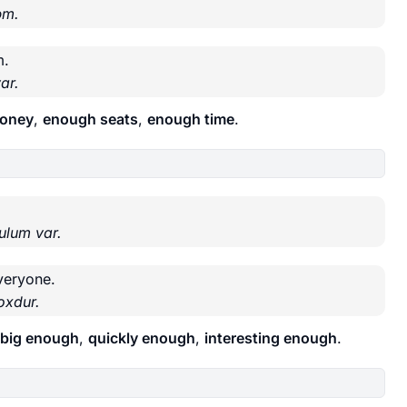
əm.
m.
ar.
oney
,
enough seats
,
enough time
.
ulum var.
veryone.
oxdur.
big enough
,
quickly enough
,
interesting enough
.