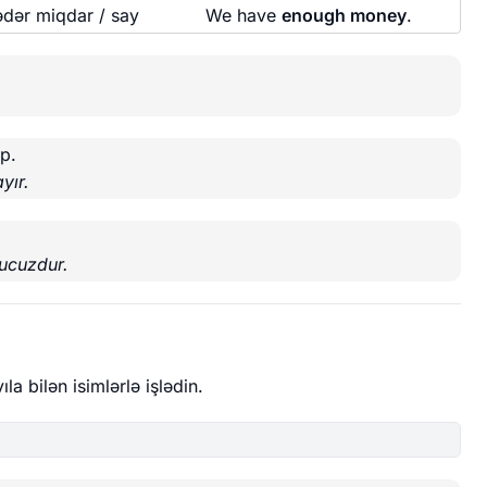
ədər miqdar / say
We have
enough money
.
p.
yır.
 ucuzdur.
la bilən isimlərlə işlədin.