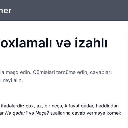
ner
yoxlamalı və izahlı
rla məşq edin. Cümlələri tərcümə edin, cavabları
rəyi alın.
fadələrdir: çox, az, bir neçə, kifayət qədər, həddindən
lar
Nə qədər?
və
Neçə?
suallarına cavab verməyə kömək