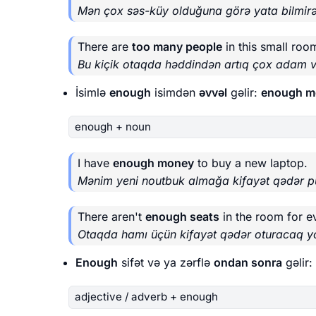
Mən çox səs-küy olduğuna görə yata bilmir
There are
too many people
in this small roo
Bu kiçik otaqda həddindən artıq çox adam v
İsimlə
enough
isimdən
əvvəl
gəlir:
enough m
enough + noun
I have
enough money
to buy a new laptop.
Mənim yeni noutbuk almağa kifayət qədər p
There aren't
enough seats
in the room for e
Otaqda hamı üçün kifayət qədər oturacaq y
Enough
sifət və ya zərflə
ondan sonra
gəlir:
adjective / adverb + enough