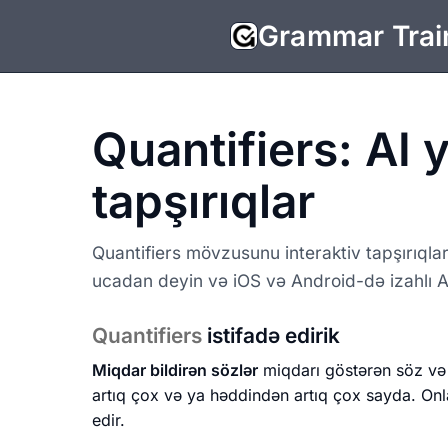
Grammar Trai
Quantifiers: AI 
tapşırıqlar
Quantifiers mövzusunu interaktiv tapşırıqla
ucadan deyin və iOS və Android-də izahlı AI 
Quantifiers
istifadə edirik
Miqdar bildirən sözlər
miqdarı göstərən söz və i
artıq çox və ya həddindən artıq çox sayda. On
edir.