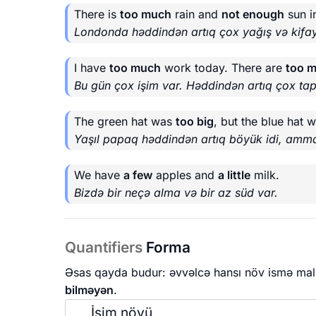
There is
too much
rain and
not enough
sun i
Londonda həddindən artıq çox yağış və kifa
I have
too much
work today. There are
too 
Bu gün çox işim var. Həddindən artıq çox tap
The green hat was
too big
, but the blue hat 
Yaşıl papaq həddindən artıq böyük idi, amm
We have
a few
apples and
a little
milk.
Bizdə bir neçə alma və bir az süd var.
Quantifiers
Forma
Əsas qayda budur: əvvəlcə hansı növ ismə ma
bilməyən
.
İsim növü