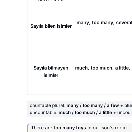
many
,
too many
,
severa
Sayıla bilən isimlər
Sayıla bilməyən
much
,
too much
,
a little
,
isimlər
countable plural:
many / too many / a few
+ plu
uncountable:
much / too much / a little
+ uncoun
There are
too many toys
in our son's room.