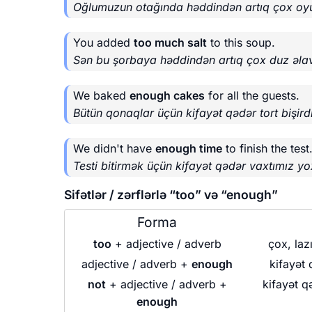
Oğlumuzun otağında həddindən artıq çox oy
You added
too much salt
to this soup.
Sən bu şorbaya həddindən artıq çox duz əlav
We baked
enough cakes
for all the guests.
Bütün qonaqlar üçün kifayət qədər tort bişird
We didn't have
enough time
to finish the test
Testi bitirmək üçün kifayət qədər vaxtımız yox
Sifətlər / zərflərlə “too” və “enough”
Forma
too
+ adjective / adverb
çox, laz
adjective / adverb +
enough
kifayət 
not
+ adjective / adverb +
kifayət qə
enough