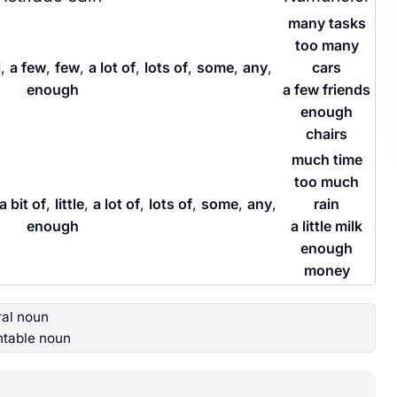
many tasks
too many
l
,
a few
,
few
,
a lot of
,
lots of
,
some
,
any
,
cars
enough
a few friends
enough
chairs
much time
too much
a bit of
,
little
,
a lot of
,
lots of
,
some
,
any
,
rain
enough
a little milk
enough
money
ral noun
table noun