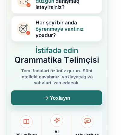
düzgün
danışmaq
istəyirsiniz?
Hər şeyi bir anda
öyrənməyə
vaxtınız
yoxdur?
İstifadə edin
Qrammatika Təlimçisi
Tam ifadələri özünüz qurun. Süni
intellekt cavabınızı yoxlayacaq və
səhvləri izah edəcək.
Yoxlayın
AI