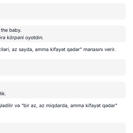
 the baby.
rə körpəni oyatdın.
əziləri, az sayda, amma kifayət qədər” mənasını verir.
ik.
şlədilir və “bir az, az miqdarda, amma kifayət qədər”