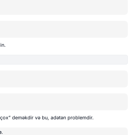
in.
çox” deməkdir və bu, adətən problemdir.
e
.