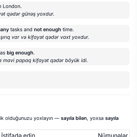
n London.
yət qədər günəş yoxdur.
many
tasks and
not enough
time.
şırıq var və kifayət qədər vaxt yoxdur.
was
big enough
.
a mavi papaq kifayət qədər böyük idi.
lik olduğunuzu yoxlayın —
sayıla bilən
, yoxsa
sayıla
İstifadə edin
Nümunələr