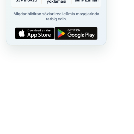
35+ mövzu
səhv izahları
yoxlaması
Miqdar bildirən sözləri real cümlə məşqlərində
tətbiq edin.