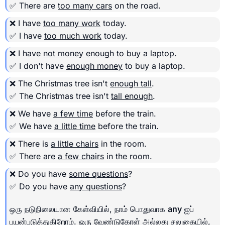
✅ There are
too many cars
on the road.
❌ I have
too many work
today.
✅ I have
too much work
today.
❌ I have
not money enough
to buy a laptop.
✅ I don't have
enough money
to buy a laptop.
❌ The Christmas tree isn't
enough tall
.
✅ The Christmas tree isn't
tall enough
.
❌ We have
a few time
before the train.
✅ We have
a little time
before the train.
❌ There is
a little chairs
in the room.
✅ There are
a few chairs
in the room.
❌ Do you have
some questions
?
✅ Do you have
any questions
?
ஒரு நடுநிலையான கேள்வியில், நாம் பொதுவாக
any
ஐப்
பயன்படுத்துகிறோம். ஒரு வேண்டுகோள் அல்லது சலுகையில்,