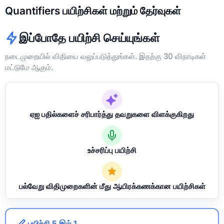
Quantifiers பயிற்சிகள் மற்றும் தேர்வுகள்
இப்போதே பயிற்சி செய்யுங்கள்
நடைமுறையில் விதியை வலுப்படுத்துங்கள். இதற்கு 30 விநாடிகள்
மட்டுமே ஆகும்.
ஏஐ பதில்களைச் சரிபார்த்து தவறுகளை விளக்குகிறது
உச்சரிப்பு பயிற்சி
பல்வேறு விதிமுறைகளின் மீது ஆயிரக்கணக்கான பயிற்சிகள்
பயிற்சி 5 இல் 1