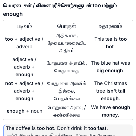
பெயரடைகள் / வினையுரிச்சொற்களுடன் too மற்றும்
enough
படிவம்
பொருள்
உதாரணம்
அதிகமாக,
too
+ adjective /
This tea is
too
தேவையானதைவிட
adverb
hot
.
அதிகம்
adjective /
போதுமான அளவில்,
The blue hat was
adverb +
போதுமானது
big enough
.
enough
not
+ adjective /
போதுமான அளவில்
The Christmas
adverb +
இல்லை,
tree
isn't tall
enough
போதவில்லை
enough
.
போதுமான அளவு /
We have
enough
enough
+ noun
எண்ணிக்கை
money
.
The coffee is
too hot
. Don't drink it
too fast
.
காப்பி மிகவும் சூடாக இருக்கிறது. அதை மிக வேகமாக