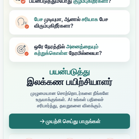
பயன்படுத்தும்போது
குழம்புகிறீர்களா
?
பேச
முடியுமா, ஆனால்
சரியாக
பேச
விரும்புகிறீர்களா?
ஒரே நேரத்தில்
அனைத்தையும்
கற்றுக்கொள்ள
நேரமில்லையா?
பயன்படுத்து
இலக்கண பயிற்சியாளர்
முழுமையான சொற்றொடர்களை நீங்களே
உருவாக்குங்கள். AI உங்கள் பதிலைச்
சரிபார்த்து, தவறுகளை விளக்கும்.
முயற்சி செய்து பாருங்கள்