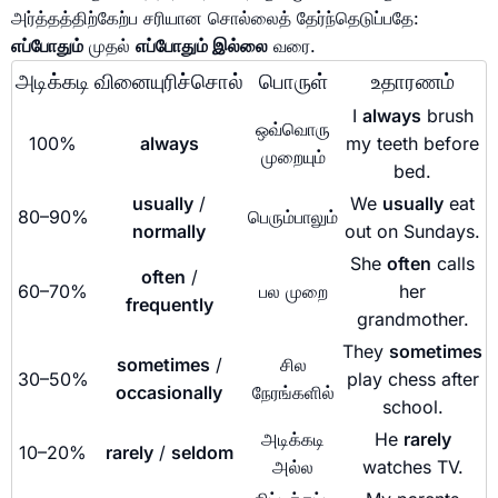
அர்த்தத்திற்கேற்ப சரியான சொல்லைத் தேர்ந்தெடுப்பதே:
எப்போதும்
முதல்
எப்போதும் இல்லை
வரை.
அடிக்கடி
வினையுரிச்சொல்
பொருள்
உதாரணம்
I
always
brush
ஒவ்வொரு
100%
always
my teeth before
முறையும்
bed.
usually
/
We
usually
eat
80–90%
பெரும்பாலும்
normally
out on Sundays.
She
often
calls
often
/
60–70%
பல முறை
her
frequently
grandmother.
They
sometimes
sometimes
/
சில
30–50%
play chess after
occasionally
நேரங்களில்
school.
அடிக்கடி
He
rarely
10–20%
rarely
/
seldom
அல்ல
watches TV.