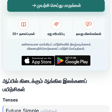
முயற்சி செய்து பாருங்கள்
35+ தலைப்புகள்
ஏஐ சரிபார்ப்பு
தவறு விளக்கங்கள்
உண்மையான வாக்கியப் பயிற்சிகளில் நிகழ்வடிக்கைக்
வினையுரிச்சொற்களைப் பயிற்சி செய்யுங்கள்.
ஆப்பில் கிடைக்கும் ஆங்கில இலக்கணப்
பயிற்சிகள்
Tenses
Future Simple
பயிற்சிகள்