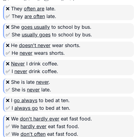
❌ They
often are
late.
✅ They
are often
late.
❌ She
goes usually
to school by bus.
✅ She
usually goes
to school by bus.
❌ He
doesn't never
wear shorts.
✅ He
never
wears shorts.
❌
Never
I drink coffee.
✅ I
never
drink coffee.
❌ She is late
never
.
✅ She is
never
late.
❌ I
go always
to bed at ten.
✅ I
always go
to bed at ten.
❌ We
don't hardly ever
eat fast food.
✅ We
hardly ever
eat fast food.
✅ We
don't often
eat fast food.