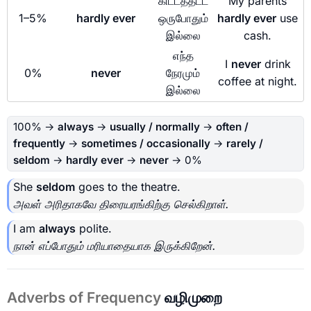
கிட்டத்தட்ட
My parents
1–5%
hardly ever
ஒருபோதும்
hardly ever
use
இல்லை
cash.
எந்த
I
never
drink
0%
never
நேரமும்
coffee at night.
இல்லை
100% →
always
→
usually / normally
→
often /
frequently
→
sometimes / occasionally
→
rarely /
seldom
→
hardly ever
→
never
→ 0%
She
seldom
goes to the theatre.
அவள் அரிதாகவே திரையரங்கிற்கு செல்கிறாள்.
I am
always
polite.
நான் எப்போதும் மரியாதையாக இருக்கிறேன்.
Adverbs of Frequency
வழிமுறை