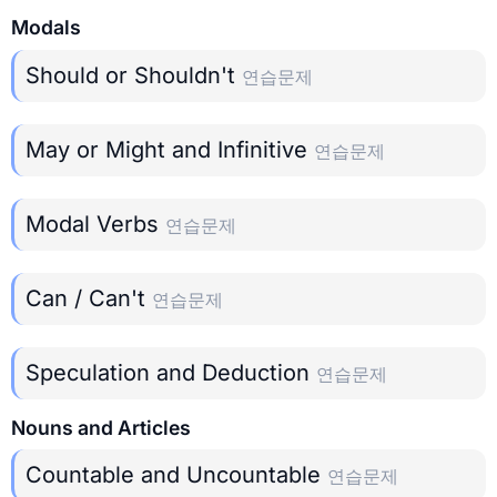
Modals
Should or Shouldn't
연습문제
May or Might and Infinitive
연습문제
Modal Verbs
연습문제
Can / Can't
연습문제
Speculation and Deduction
연습문제
Nouns and Articles
Countable and Uncountable
연습문제