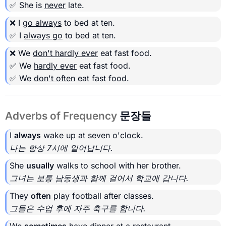
✅ She is
never
late.
❌ I
go always
to bed at ten.
✅ I
always go
to bed at ten.
❌ We
don't hardly ever
eat fast food.
✅ We
hardly ever
eat fast food.
✅ We
don't often
eat fast food.
Adverbs of Frequency
문장들
I
always
wake up at seven o'clock.
나는 항상 7시에 일어납니다.
She
usually
walks to school with her brother.
그녀는 보통 남동생과 함께 걸어서 학교에 갑니다.
They
often
play football after classes.
그들은 수업 후에 자주 축구를 합니다.
We
sometimes
have dinner at a restaurant.