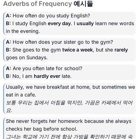
Adverbs of Frequency
예시들
A:
How often do you study English?
B:
I study English
every day
. I
usually
learn new words
in the evening.
A:
How often does your sister go to the gym?
B:
She goes to the gym
twice a week
, but she
rarely
goes on Sundays.
A:
Are you often late for school?
B:
No, I am
hardly ever
late.
Usually, we have breakfast at home, but sometimes we
eat in a cafe.
보통 우리는 집에서 아침을 먹지만, 가끔은 카페에서 먹어
요.
She never forgets her homework because she always
checks her bag before school.
그녀는 학교에 가기 전에 항상 가방을 확인하기 때문에 숙