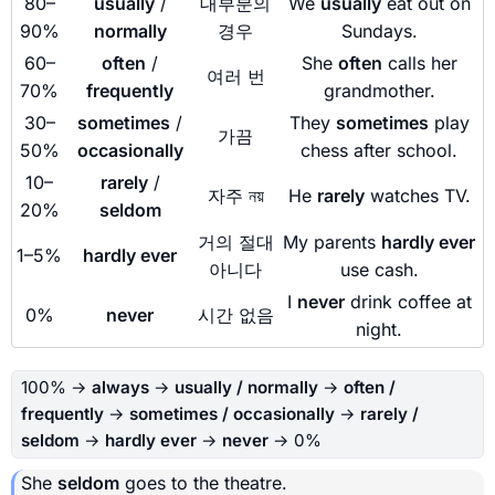
80–
usually
/
대부분의
We
usually
eat out on
90%
normally
경우
Sundays.
60–
often
/
She
often
calls her
여러 번
70%
frequently
grandmother.
30–
sometimes
/
They
sometimes
play
가끔
50%
occasionally
chess after school.
10–
rarely
/
자주 নয়
He
rarely
watches TV.
20%
seldom
거의 절대
My parents
hardly ever
1–5%
hardly ever
아니다
use cash.
I
never
drink coffee at
0%
never
시간 없음
night.
100% →
always
→
usually / normally
→
often /
frequently
→
sometimes / occasionally
→
rarely /
seldom
→
hardly ever
→
never
→ 0%
She
seldom
goes to the theatre.