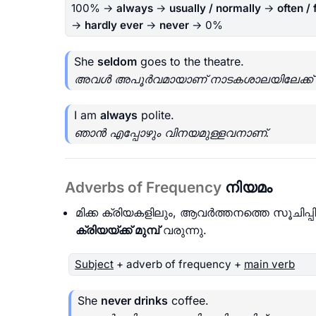
100% →
always
→
usually / normally
→
often /
→
hardly ever
→
never
→ 0%
She
seldom
goes to the theatre.
അവൾ അപൂർവമായാണ് നാടകശാലയിലേക്ക് പ
I am
always
polite.
ഞാൻ എപ്പോഴും വിനയമുള്ളവനാണ്.
Adverbs of Frequency
നിയമം
മിക്ക ക്രിയകളിലും, ആവർത്തനത്തെ സൂചിപ
ക്രിയയ്ക്ക് മുമ്പ്
വരുന്നു.
Subject
+ adverb of frequency +
main verb
She
never drinks
coffee.