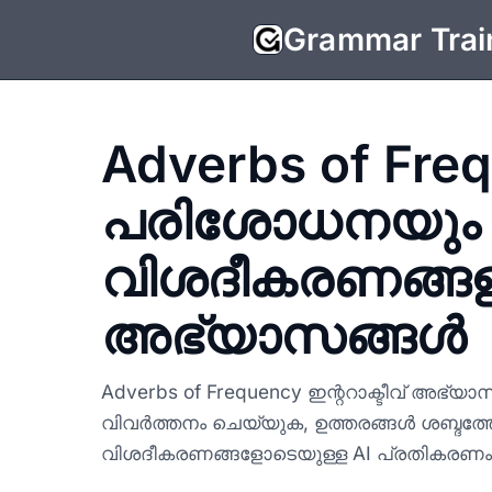
Grammar Trai
Adverbs of Freq
പരിശോധനയും
വിശദീകരണങ്ങള
അഭ്യാസങ്ങൾ
Adverbs of Frequency ഇന്ററാക്ടീവ് അഭ്യ
വിവർത്തനം ചെയ്യുക, ഉത്തരങ്ങൾ ശബ്ദത്
വിശദീകരണങ്ങളോടെയുള്ള AI പ്രതികരണം