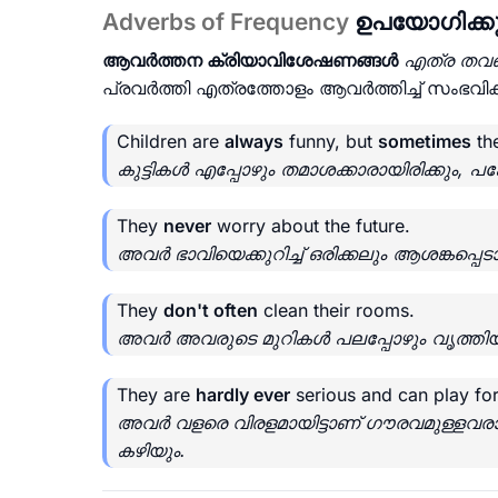
Adverbs of Frequency
ഉപയോഗിക്കു
ആവർത്തന ക്രിയാവിശേഷണങ്ങൾ
എത്ര തവ
പ്രവർത്തി എത്രത്തോളം ആവർത്തിച്ച് സംഭവിക്ക
Children are
always
funny, but
sometimes
the
കുട്ടികൾ എപ്പോഴും തമാശക്കാരായിരിക്കും,
They
never
worry about the future.
അവർ ഭാവിയെക്കുറിച്ച് ഒരിക്കലും ആശങ്കപ്പെടാ
They
don't often
clean their rooms.
അവർ അവരുടെ മുറികൾ പലപ്പോഴും വൃത്തിയാ
They are
hardly ever
serious and can play for
അവർ വളരെ വിരളമായിട്ടാണ് ഗൗരവമുള്ളവരാക
കഴിയും.