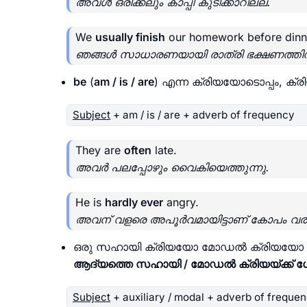
അവൾ ഒരിക്കലും കാപ്പി കുടിക്കാറില്ല.
We
usually finish
our homework before dinn
ഞങ്ങൾ സാധാരണയായി രാത്രി ഭക്ഷണത്തിന് മു
be
(
am / is / are
) എന്ന ക്രിയയോടൊപ്പം,
Subject
+ am / is / are + adverb of frequency
They are
often
late.
അവർ പലപ്പോഴും വൈകിയെത്തുന്നു.
He is
hardly ever
angry.
അവന് വളരെ അപൂർവമായിട്ടാണ് കോപം വരുന
ഒരു സഹായി ക്രിയയോ മോഡൽ ക്രിയയോ ഉ
ആദ്യത്തെ സഹായി / മോഡൽ ക്രിയയ്ക്ക് 
Subject
+ auxiliary / modal + adverb of freque