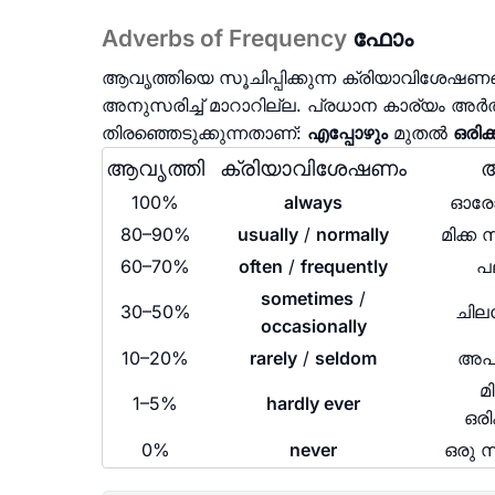
Adverbs of Frequency
ഫോം
ആവൃത്തിയെ സൂചിപ്പിക്കുന്ന ക്രിയാവിശ
അനുസരിച്ച് മാറാറില്ല. പ്രധാന കാര്യം അർത്
തിരഞ്ഞെടുക്കുന്നതാണ്:
എപ്പോഴും
മുതൽ
ഒരിക
ആവൃത്തി
ക്രിയാവിശേഷണം
അ
100%
always
ഓരോ
80–90%
usually
/
normally
മിക്ക
60–70%
often
/
frequently
പ
sometimes
/
30–50%
ചില
occasionally
10–20%
rarely
/
seldom
അപൂ
മ
1–5%
hardly ever
ഒരി
0%
never
ഒരു 