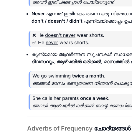
അവർ ഇത് ചിലപ്പോൾ ചെയ്യാറുണ്ട്.
Never
എന്നത് ഇതിനകം തന്നെ ഒരു നിഷേ
don't / doesn't / didn't
എന്നിവയ്ക്കൊപ്പം ഉ
❌ He
doesn't never
wear shorts.
✅ He
never
wears shorts.
കൃത്യമായ ആവർത്തന സൂചനകൾ സാധാരണയ
ദിവസവും
,
ആഴ്ചയിൽ ഒരിക്കൽ
,
മാസത്തിൽ 
We go swimming
twice a month
.
ഞങ്ങൾ മാസം രണ്ടുതവണ നീന്താൻ പോകുന്
She calls her parents
once a week
.
അവൾ ആഴ്ചയിൽ ഒരിക്കൽ തന്റെ മാതാപിതാക്ക
Adverbs of Frequency
ചോദ്യങ്ങൾ