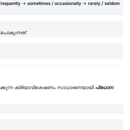
 frequently
→
sometimes / occasionally
→
rarely / seldom
ോകുന്നത്.
്പിക്കുന്ന ക്രിയാവിശേഷണം സാധാരണയായി
പ്രധാന