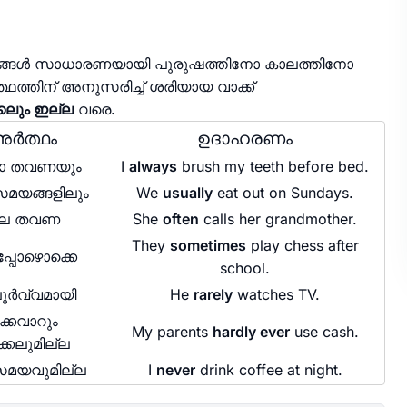
േഷണങ്ങൾ സാധാരണയായി പുരുഷത്തിനോ കാലത്തിനോ
ഥത്തിന് അനുസരിച്ച് ശരിയായ വാക്ക്
്കലും ഇല്ല
വരെ.
ർത്ഥം
ഉദാഹരണം
 തവണയും
I
always
brush my teeth before bed.
 സമയങ്ങളിലും
We
usually
eat out on Sundays.
ല തവണ
She
often
calls her grandmother.
They
sometimes
play chess after
പ്പോഴൊക്കെ
school.
ർവ്വമായി
He
rarely
watches TV.
ിക്കവാറും
My parents
hardly ever
use cash.
ക്കലുമില്ല
സമയവുമില്ല
I
never
drink coffee at night.