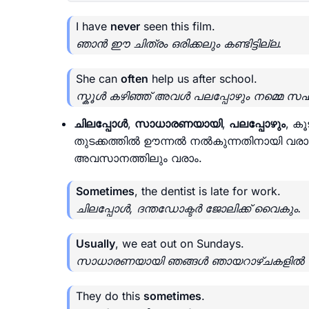
I have
never
seen this film.
ഞാൻ ഈ ചിത്രം ഒരിക്കലും കണ്ടിട്ടില്ല.
She can
often
help us after school.
സ്കൂൾ കഴിഞ്ഞ് അവൾ പലപ്പോഴും നമ്മെ സഹാ
ചിലപ്പോൾ
,
സാധാരണയായി
,
പലപ്പോഴും
, ക
തുടക്കത്തിൽ ഊന്നൽ നൽകുന്നതിനായി വരാ
അവസാനത്തിലും വരാം.
Sometimes
, the dentist is late for work.
ചിലപ്പോൾ, ദന്തഡോക്ടർ ജോലിക്ക് വൈകും.
Usually
, we eat out on Sundays.
സാധാരണയായി ഞങ്ങൾ ഞായറാഴ്ചകളിൽ പുറ
They do this
sometimes
.