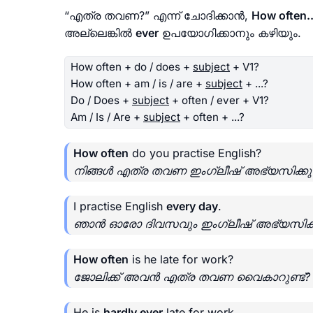
“എത്ര തവണ?” എന്ന് ചോദിക്കാൻ,
How often..
അല്ലെങ്കിൽ
ever
ഉപയോഗിക്കാനും കഴിയും.
How often + do / does +
subject
+ V1?
How often + am / is / are +
subject
+ ...?
Do / Does +
subject
+ often / ever + V1?
Am / Is / Are +
subject
+ often + ...?
How often
do you practise English?
നിങ്ങൾ എത്ര തവണ ഇംഗ്ലീഷ് അഭ്യസിക്കുന
I practise English
every day
.
ഞാൻ ഓരോ ദിവസവും ഇംഗ്ലീഷ് അഭ്യസിക്കു
How often
is he late for work?
ജോലിക്ക് അവൻ എത്ര തവണ വൈകാറുണ്ട്?
He is
hardly ever
late for work.