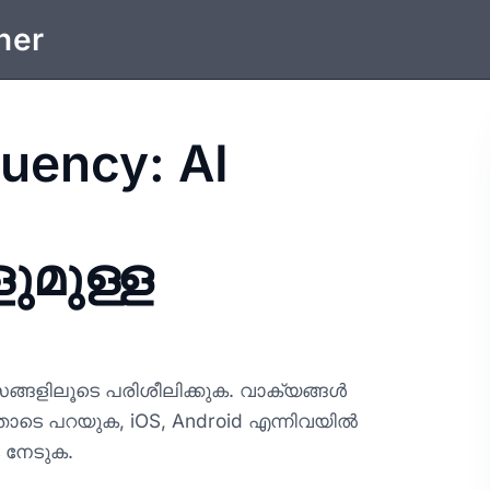
ner
uency: AI
ുമുള്ള
ാസങ്ങളിലൂടെ പരിശീലിക്കുക. വാക്യങ്ങൾ
തോടെ പറയുക, iOS, Android എന്നിവയിൽ
 നേടുക.