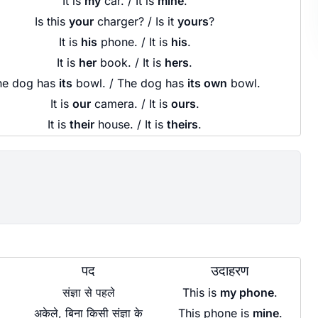
It is
my
car. / It is
mine
.
Is this
your
charger? / Is it
yours
?
It is
his
phone. / It is
his
.
It is
her
book. / It is
hers
.
he dog has
its
bowl. / The dog has
its own
bowl.
It is
our
camera. / It is
ours
.
It is
their
house. / It is
theirs
.
पद
उदाहरण
संज्ञा से पहले
This is
my phone
.
अकेले, बिना किसी संज्ञा के
This phone is
mine
.