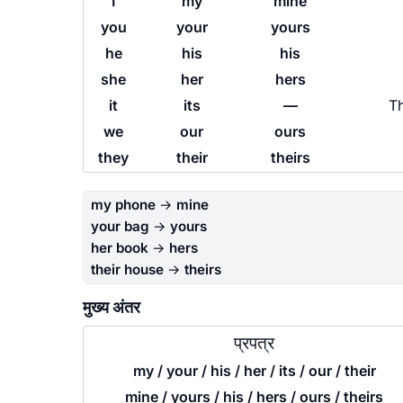
I
my
mine
you
your
yours
he
his
his
she
her
hers
it
its
—
T
we
our
ours
they
their
theirs
my phone
→
mine
your bag
→
yours
her book
→
hers
their house
→
theirs
मुख्य अंतर
प्रपत्र
my / your / his / her / its / our / their
mine / yours / his / hers / ours / theirs