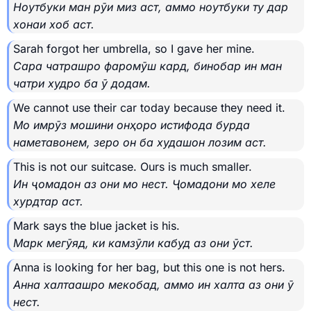
Ноутбуки ман рӯи миз аст, аммо ноутбуки ту дар
хонаи хоб аст.
Sarah forgot her umbrella, so I gave her mine.
Сара чатрашро фаромӯш кард, бинобар ин ман
чатри худро ба ӯ додам.
We cannot use their car today because they need it.
Мо имрӯз мошини онҳоро истифода бурда
наметавонем, зеро он ба худашон лозим аст.
This is not our suitcase. Ours is much smaller.
Ин ҷомадон аз они мо нест. Ҷомадони мо хеле
хурдтар аст.
Mark says the blue jacket is his.
Марк мегӯяд, ки камзӯли кабуд аз они ӯст.
Anna is looking for her bag, but this one is not hers.
Анна халтаашро мекобад, аммо ин халта аз они ӯ
нест.