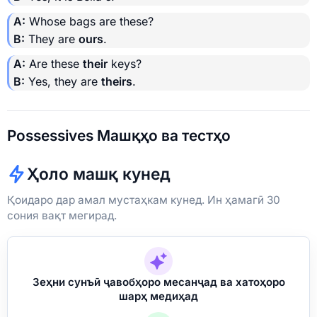
A:
Whose bags are these?
B:
They are
ours
.
A:
Are these
their
keys?
B:
Yes, they are
theirs
.
Possessives Машқҳо ва тестҳо
Ҳоло машқ кунед
Қоидаро дар амал мустаҳкам кунед. Ин ҳамагӣ 30
сония вақт мегирад.
Зеҳни сунъӣ ҷавобҳоро месанҷад ва хатоҳоро
шарҳ медиҳад