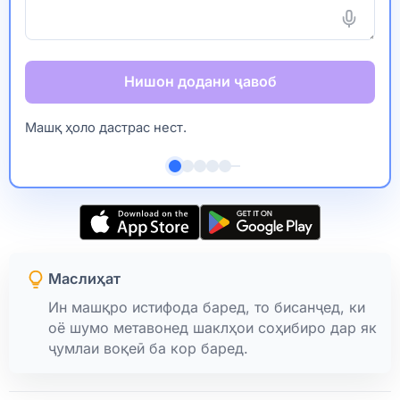
Нишон додани ҷавоб
Машқ ҳоло дастрас нест.
Маслиҳат
Ин машқро истифода баред, то бисанҷед, ки
оё шумо метавонед шаклҳои соҳибиро дар як
ҷумлаи воқеӣ ба кор баред.