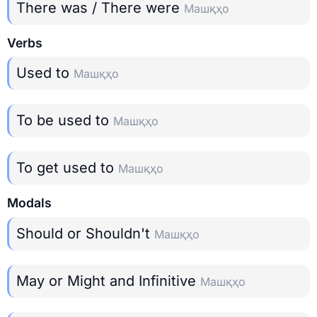
There was / There were
Машқҳо
Verbs
Used to
Машқҳо
To be used to
Машқҳо
To get used to
Машқҳо
Modals
Should or Shouldn't
Машқҳо
May or Might and Infinitive
Машқҳо