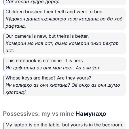
Саг косаи худро дорад.
Children brushed their teeth and went to bed.
Кӯдакон дандонҳояшонро тоза карданд ва ба хоб
рафтанд.
Our camera is new, but theirs is better.
Камераи мо нав аст, аммо камераи онҳо беҳтар
аст.
This notebook is not mine. It is hers.
Ин дафтарча аз они ман нест. Аз они ӯст.
Whose keys are these? Are they yours?
Ин калидҳо аз они кистанд? Оё онҳо аз они шумо
ҳастанд?
Possessives: my vs mine
Намунаҳо
My laptop is on the table, but yours is in the bedroom.