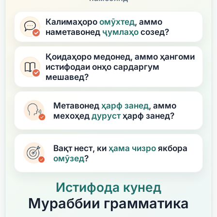
Калимаҳоро
омӯхтед
, аммо
наметавонед
ҷумлаҳо
созед?
Қоидаҳоро медонед, аммо ҳангоми
истифодаи онҳо сардаргум
мешавед?
Метавонед
ҳарф занед
, аммо
мехоҳед
дуруст
ҳарф занед?
Вақт нест, ки
ҳама чизро
якбора
омӯзед
?
Истифода кунед
Мураббии грамматика