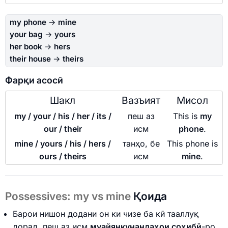
my phone
→
mine
your bag
→
yours
her book
→
hers
their house
→
theirs
Фарқи асосӣ
Шакл
Вазъият
Мисол
my / your / his / her / its /
пеш аз
This is
my
our / their
исм
phone
.
mine / yours / his / hers /
танҳо, бе
This phone is
ours / theirs
исм
mine
.
Possessives: my vs mine
Қоида
Барои нишон додани он ки чизе ба кӣ тааллуқ
дорад, пеш аз исм
муайянкунандаҳои соҳибӣ
-ро