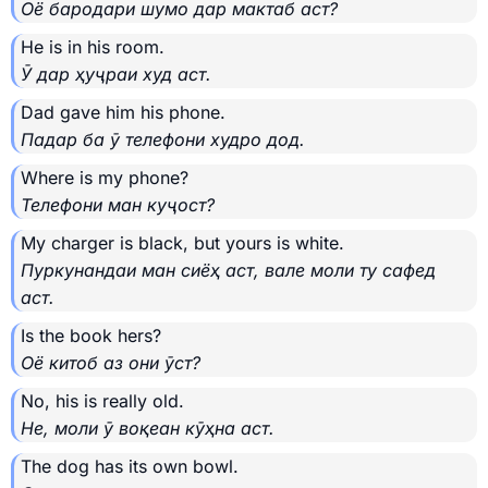
Оё бародари шумо дар мактаб аст?
He is in his room.
Ӯ дар ҳуҷраи худ аст.
Dad gave him his phone.
Падар ба ӯ телефони худро дод.
Where is my phone?
Телефони ман куҷост?
My charger is black, but yours is white.
Пуркунандаи ман сиёҳ аст, вале моли ту сафед
аст.
Is the book hers?
Оё китоб аз они ӯст?
No, his is really old.
Не, моли ӯ воқеан кӯҳна аст.
The dog has its own bowl.