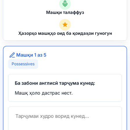
Машқи талаффуз
Ҳазорҳо машқҳо оид ба қоидаҳои гуногун
Машқи 1 аз 5
Possessives
Ба забони англисӣ тарҷума кунед:
Машқ ҳоло дастрас нест.