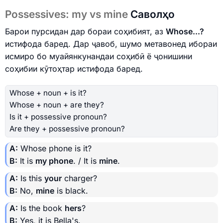
Possessives: my vs mine
Саволҳо
Барои пурсидан дар бораи соҳибият, аз
Whose...?
истифода баред. Дар ҷавоб, шумо метавонед ибораи
исмиро бо муайянкунандаи соҳибӣ ё ҷонишини
соҳибии кӯтоҳтар истифода баред.
Whose + noun + is it?
Whose + noun + are they?
Is it + possessive pronoun?
Are they + possessive pronoun?
A:
Whose phone is it?
B:
It is
my phone
. / It is
mine
.
A:
Is this
your
charger?
B:
No,
mine
is black.
A:
Is the book
hers
?
B:
Yes, it is Bella's.