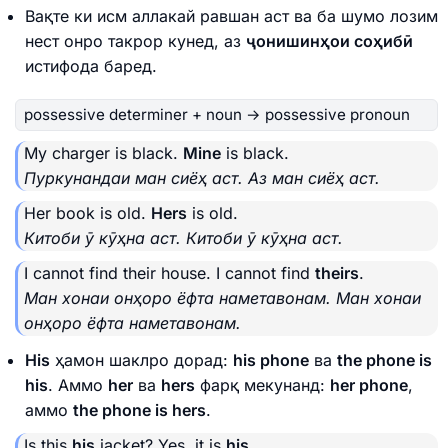
Вақте ки исм аллакай равшан аст ва ба шумо лозим
нест онро такрор кунед, аз
ҷонишинҳои соҳибӣ
истифода баред.
possessive determiner + noun → possessive pronoun
My charger is black.
Mine
is black.
Пуркунандаи ман сиёҳ аст. Аз ман сиёҳ аст.
Her book is old.
Hers
is old.
Китоби ӯ кӯҳна аст. Китоби ӯ кӯҳна аст.
I cannot find their house. I cannot find
theirs
.
Ман хонаи онҳоро ёфта наметавонам. Ман хонаи
онҳоро ёфта наметавонам.
His
ҳамон шаклро дорад:
his phone
ва
the phone is
his
. Аммо
her
ва
hers
фарқ мекунанд:
her phone
,
аммо
the phone is hers
.
Is this
his
jacket? Yes, it is
his
.