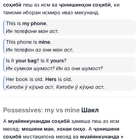
соҳибӣ
пеш аз исм ва
ҷонишинҳои соҳибӣ
, ки
тамоми ибораи исмиро иваз мекунанд.
This is
my phone
.
Ин телефони ман аст.
This phone is
mine
.
Ин телефон аз они ман аст.
Is it
your bag
? Is it
yours
?
Ин сумкаи шумост? Ин аз они шумост?
Her book is old.
Hers
is old.
Китоби ӯ кӯҳна аст. Китоби ӯ кӯҳна аст.
Possessives: my vs mine
Шакл
A
муайянкунандаи соҳибӣ
ҳамеша пеш аз исм
меояд:
мошини ман
,
хонаи онҳо
. A
ҷонишини
соҳибӣ
мустақилона меояд ва
муайянкунанда +