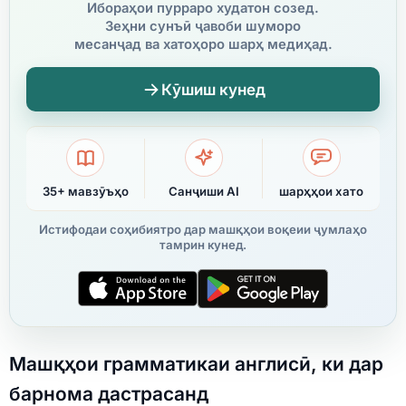
Ибораҳои пурраро худатон созед.
Зеҳни сунъӣ ҷавоби шуморо
месанҷад ва хатоҳоро шарҳ медиҳад.
Кӯшиш кунед
35+ мавзӯъҳо
Санҷиши AI
шарҳҳои хато
Истифодаи соҳибиятро дар машқҳои воқеии ҷумлаҳо
тамрин кунед.
Машқҳои грамматикаи англисӣ, ки дар
барнома дастрасанд