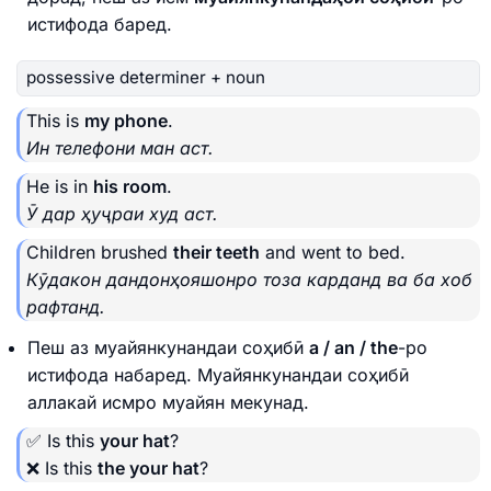
истифода баред.
possessive determiner + noun
This is
my phone
.
Ин телефони ман аст.
He is in
his room
.
Ӯ дар ҳуҷраи худ аст.
Children brushed
their teeth
and went to bed.
Кӯдакон дандонҳояшонро тоза карданд ва ба хоб
рафтанд.
Пеш аз муайянкунандаи соҳибӣ
a / an / the
-ро
истифода набаред. Муайянкунандаи соҳибӣ
аллакай исмро муайян мекунад.
✅ Is this
your hat
?
❌ Is this
the your hat
?