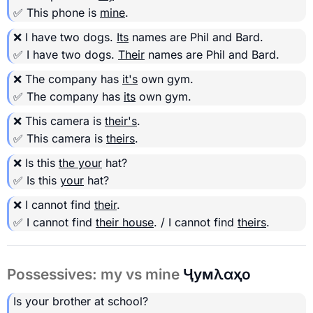
✅ This phone is
mine
.
❌ I have two dogs.
Its
names are Phil and Bard.
✅ I have two dogs.
Their
names are Phil and Bard.
❌ The company has
it's
own gym.
✅ The company has
its
own gym.
❌ This camera is
their's
.
✅ This camera is
theirs
.
❌ Is this
the your
hat?
✅ Is this
your
hat?
❌ I cannot find
their
.
✅ I cannot find
their house
. / I cannot find
theirs
.
Possessives: my vs mine
Ҷумλαҳо
Is your brother at school?