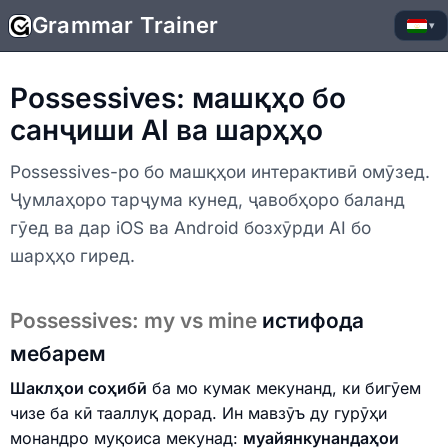
Grammar Trainer
▾
Possessives: машқҳо бо
санҷиши AI ва шарҳҳо
Possessives-ро бо машқҳои интерактивӣ омӯзед.
Ҷумлаҳоро тарҷума кунед, ҷавобҳоро баланд
гӯед ва дар iOS ва Android бозхӯрди AI бо
шарҳҳо гиред.
Possessives: my vs mine
истифода
мебарем
Шаклҳои соҳибӣ
ба мо кумак мекунанд, ки бигӯем
чизе ба кӣ тааллуқ дорад. Ин мавзӯъ ду гурӯҳи
монандро муқоиса мекунад:
муайянкунандаҳои