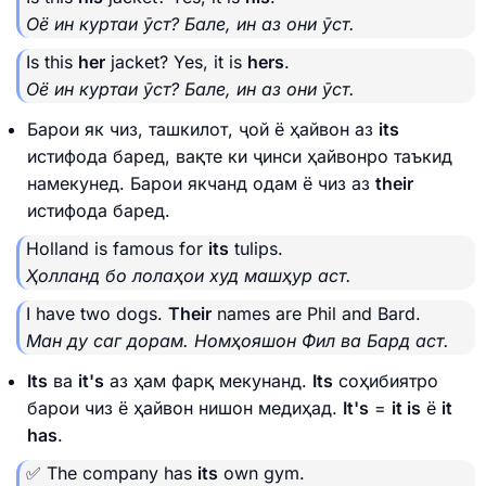
Оё ин куртаи ӯст? Бале, ин аз они ӯст.
Is this
her
jacket? Yes, it is
hers
.
Оё ин куртаи ӯст? Бале, ин аз они ӯст.
Барои як чиз, ташкилот, ҷой ё ҳайвон аз
its
истифода баред, вақте ки ҷинси ҳайвонро таъкид
намекунед. Барои якчанд одам ё чиз аз
their
истифода баред.
Holland is famous for
its
tulips.
Ҳолланд бо лолаҳои худ машҳур аст.
I have two dogs.
Their
names are Phil and Bard.
Ман ду саг дорам. Номҳояшон Фил ва Бард аст.
Its
ва
it's
аз ҳам фарқ мекунанд.
Its
соҳибиятро
барои чиз ё ҳайвон нишон медиҳад.
It's
=
it is
ё
it
has
.
✅ The company has
its
own gym.