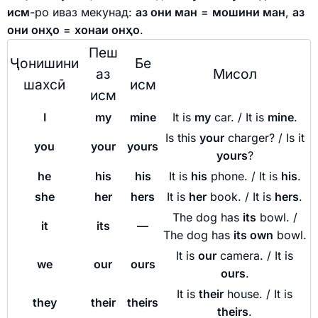
исм
-ро иваз мекунад:
аз они ман
=
мошини ман
,
аз
они онҳо
=
хонаи онҳо
.
Пеш
Ҷонишини
Бе
аз
Мисол
шахсӣ
исм
исм
I
my
mine
It is
my
car. / It is
mine
.
Is this
your
charger? / Is it
you
your
yours
yours
?
he
his
his
It is
his
phone. / It is
his
.
she
her
hers
It is
her
book. / It is
hers
.
The dog has
its
bowl. /
it
its
—
The dog has
its own
bowl.
It is
our
camera. / It is
we
our
ours
ours
.
It is
their
house. / It is
they
their
theirs
theirs
.