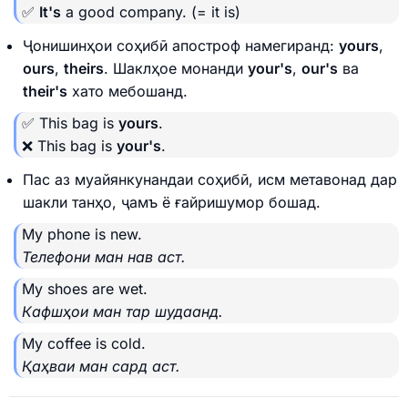
✅
It's
a good company.
(= it is)
Ҷонишинҳои соҳибӣ апостроф намегиранд:
yours
,
ours
,
theirs
. Шаклҳое монанди
your's
,
our's
ва
their's
хато мебошанд.
✅ This bag is
yours
.
❌ This bag is
your's
.
Пас аз муайянкунандаи соҳибӣ, исм метавонад дар
шакли танҳо, ҷамъ ё ғайришумор бошад.
My phone is new.
Телефони ман нав аст.
My shoes are wet.
Кафшҳои ман тар шудаанд.
My coffee is cold.
Қаҳваи ман сард аст.