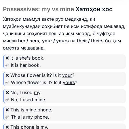
Possessives: my vs mine
Хатоҳои хос
Хатоҳои маъмул вақте рух медиҳанд, ки
муайянкунандаи соҳибият бе исм истифода мешавад,
ҷонишини соҳибият пеш аз исм меояд, ё ҷуфтҳое
мисли
her / hers
,
your / yours
ва
their / theirs
бо ҳам
омехта мешаванд.
❌ It is
she's
book.
✅ It is
her
book.
❌ Whose flower is it? Is it
your
?
✅ Whose flower is it? Is it
yours
?
❌ No, I used
my
.
✅ No, I used
mine
.
❌ This is
mine
phone.
✅ This is
my
phone.
❌ This phone is
my
.