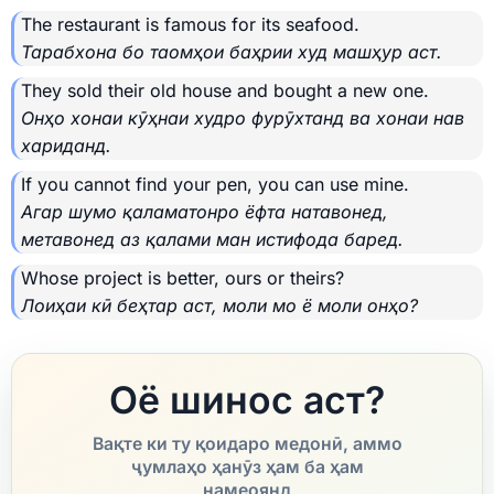
The restaurant is famous for its seafood.
Тарабхона бо таомҳои баҳрии худ машҳур аст.
They sold their old house and bought a new one.
Онҳо хонаи кӯҳнаи худро фурӯхтанд ва хонаи нав
хариданд.
If you cannot find your pen, you can use mine.
Агар шумо қаламатонро ёфта натавонед,
метавонед аз қалами ман истифода баред.
Whose project is better, ours or theirs?
Лоиҳаи кӣ беҳтар аст, моли мо ё моли онҳо?
Оё шинос аст?
Вақте ки ту қоидаро медонӣ, аммо
ҷумлаҳо ҳанӯз ҳам ба ҳам
намеоянд