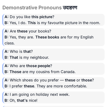
Demonstrative Pronouns
उदाहरण
A:
Do you like
this picture
?
B:
Yes, I do.
This
is my favourite picture in the room.
A:
Are
these
your books?
B:
Yes, they are.
These books
are for my English
class.
A:
Who is
that
?
B:
That
is my neighbour.
A:
Who are
those people
?
B:
Those
are my cousins from Canada.
A:
Which shoes do you prefer —
these
or
those
?
B:
I prefer
these
. They are more comfortable.
A:
I am going on holiday next week.
B:
Oh,
that's
nice!