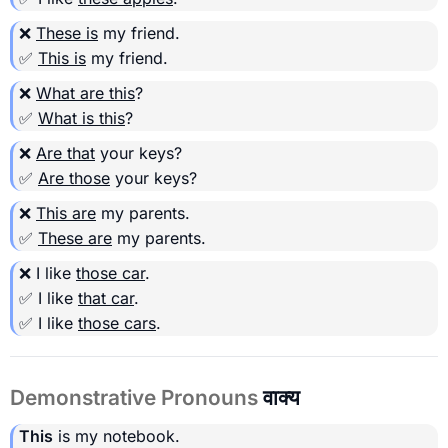
❌
These is
my friend.
✅
This is
my friend.
❌
What are this
?
✅
What is this
?
❌
Are that
your keys?
✅
Are those
your keys?
❌
This are
my parents.
✅
These are
my parents.
❌ I like
those car
.
✅ I like
that car
.
✅ I like
those cars
.
Demonstrative Pronouns
वाक्य
This
is my notebook.