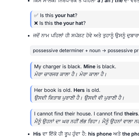
ਕਿਸੇ ਮਾਲਕੀ ਨਿਰਧਾਰਕ ਤੋਂ ਪਹਿਲਾਂ
a / an / the
ਦਾ ਵਰਤੋ
✅ Is this
your hat
?
❌ Is this
the your hat
?
ਜਦੋਂ ਨਾਮ ਪਹਿਲਾਂ ਹੀ ਸਪੱਸ਼ਟ ਹੋਵੇ ਅਤੇ ਤੁਹਾਨੂੰ ਉਸਨੂੰ ਦੁਬਾ
possessive determiner + noun → possessive p
My charger is black.
Mine
is black.
ਮੇਰਾ ਚਾਰਜਰ ਕਾਲਾ ਹੈ। ਮੇਰਾ ਕਾਲਾ ਹੈ।
Her book is old.
Hers
is old.
ਉਸਦੀ ਕਿਤਾਬ ਪੁਰਾਣੀ ਹੈ। ਉਸਦੀ ਵੀ ਪੁਰਾਣੀ ਹੈ।
I cannot find their house. I cannot find
theirs
ਮੈਨੂੰ ਉਹਨਾਂ ਦਾ ਘਰ ਨਹੀਂ ਲੱਭ ਰਿਹਾ। ਮੈਨੂੰ ਉਹਨਾਂ ਵਾਲਾ ਨ
His
ਦਾ ਇੱਕੋ ਹੀ ਰੂਪ ਹੁੰਦਾ ਹੈ:
his phone
ਅਤੇ
the pho