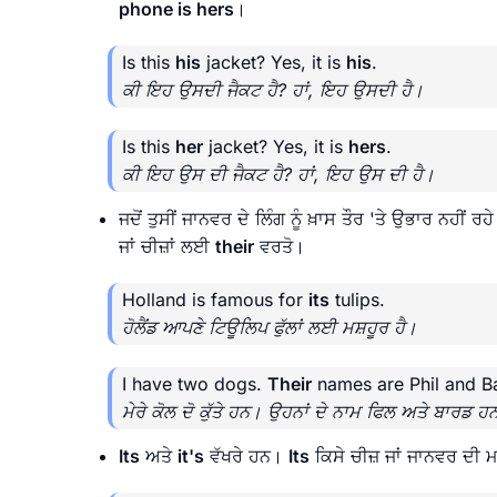
phone is hers
।
Is this
his
jacket? Yes, it is
his
.
ਕੀ ਇਹ ਉਸਦੀ ਜੈਕਟ ਹੈ? ਹਾਂ, ਇਹ ਉਸਦੀ ਹੈ।
Is this
her
jacket? Yes, it is
hers
.
ਕੀ ਇਹ ਉਸ ਦੀ ਜੈਕਟ ਹੈ? ਹਾਂ, ਇਹ ਉਸ ਦੀ ਹੈ।
ਜਦੋਂ ਤੁਸੀਂ ਜਾਨਵਰ ਦੇ ਲਿੰਗ ਨੂੰ ਖ਼ਾਸ ਤੌਰ 'ਤੇ ਉਭਾਰ ਨਹੀਂ ਰਹ
ਜਾਂ ਚੀਜ਼ਾਂ ਲਈ
their
ਵਰਤੋ।
Holland is famous for
its
tulips.
ਹੋਲੈਂਡ ਆਪਣੇ ਟਿਊਲਿਪ ਫੁੱਲਾਂ ਲਈ ਮਸ਼ਹੂਰ ਹੈ।
I have two dogs.
Their
names are Phil and B
ਮੇਰੇ ਕੋਲ ਦੋ ਕੁੱਤੇ ਹਨ। ਉਹਨਾਂ ਦੇ ਨਾਮ ਫਿਲ ਅਤੇ ਬਾਰਡ ਹ
Its
ਅਤੇ
it's
ਵੱਖਰੇ ਹਨ।
Its
ਕਿਸੇ ਚੀਜ਼ ਜਾਂ ਜਾਨਵਰ ਦੀ