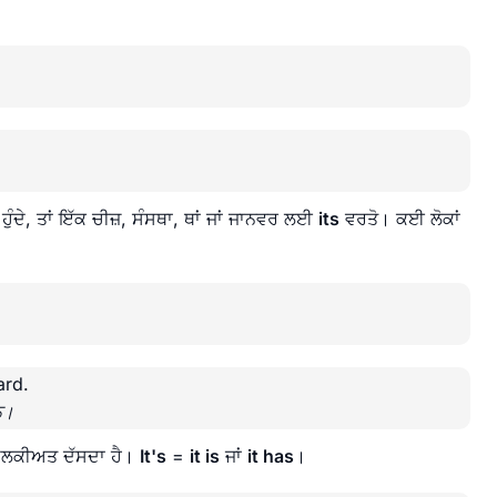
ੇ ਹੁੰਦੇ, ਤਾਂ ਇੱਕ ਚੀਜ਼, ਸੰਸਥਾ, ਥਾਂ ਜਾਂ ਜਾਨਵਰ ਲਈ
its
ਵਰਤੋ। ਕਈ ਲੋਕਾਂ
ard.
ਨ।
 ਮਲਕੀਅਤ ਦੱਸਦਾ ਹੈ।
It's
=
it is
ਜਾਂ
it has
।