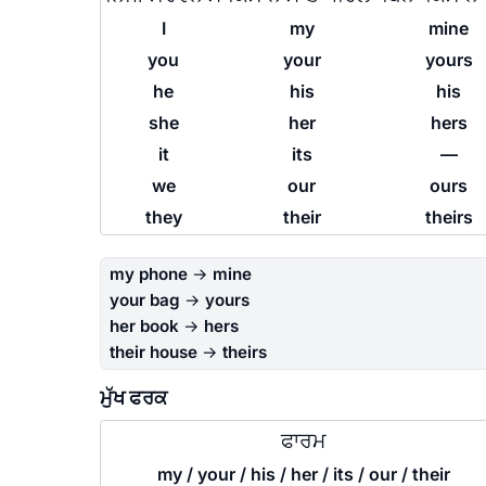
I
my
mine
you
your
yours
he
his
his
she
her
hers
it
its
—
we
our
ours
they
their
theirs
my phone
→
mine
your bag
→
yours
her book
→
hers
their house
→
theirs
ਮੁੱਖ ਫਰਕ
ਫਾਰਮ
my / your / his / her / its / our / their