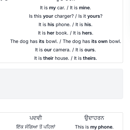
It is
my
car. / It is
mine
.
Is this
your
charger? / Is it
yours
?
It is
his
phone. / It is
his
.
It is
her
book. / It is
hers
.
The dog has
its
bowl. / The dog has
its own
bowl.
It is
our
camera. / It is
ours
.
It is
their
house. / It is
theirs
.
ਪਦਵੀ
ਉਦਾਹਰਨ
ਇੱਕ ਸੰਗਿਆ ਤੋਂ ਪਹਿਲਾਂ
This is
my phone
.