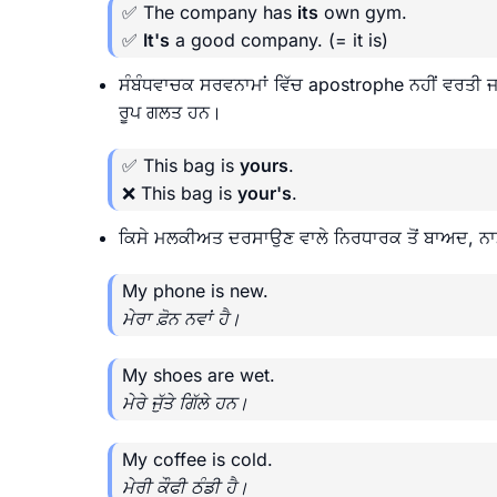
✅ The company has
its
own gym.
✅
It's
a good company.
(= it is)
ਸੰਬੰਧਵਾਚਕ ਸਰਵਨਾਮਾਂ ਵਿੱਚ apostrophe ਨਹੀਂ ਵਰਤੀ ਜ
ਰੂਪ ਗਲਤ ਹਨ।
✅ This bag is
yours
.
❌ This bag is
your's
.
ਕਿਸੇ ਮਲਕੀਅਤ ਦਰਸਾਉਣ ਵਾਲੇ ਨਿਰਧਾਰਕ ਤੋਂ ਬਾਅਦ, ਨ
My phone is new.
ਮੇਰਾ ਫ਼ੋਨ ਨਵਾਂ ਹੈ।
My shoes are wet.
ਮੇਰੇ ਜੁੱਤੇ ਗਿੱਲੇ ਹਨ।
My coffee is cold.
ਮੇਰੀ ਕੌਫੀ ਠੰਡੀ ਹੈ।