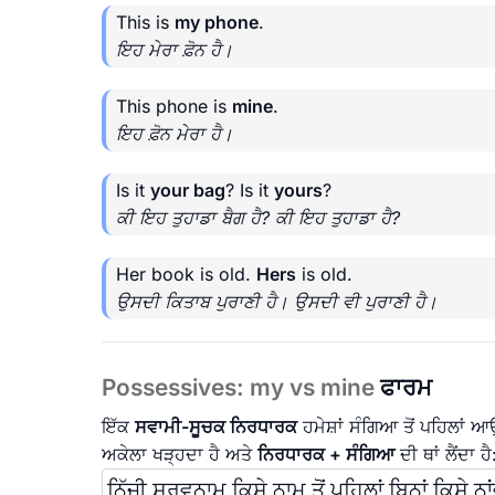
This is
my phone
.
ਇਹ ਮੇਰਾ ਫ਼ੋਨ ਹੈ।
This phone is
mine
.
ਇਹ ਫ਼ੋਨ ਮੇਰਾ ਹੈ।
Is it
your bag
? Is it
yours
?
ਕੀ ਇਹ ਤੁਹਾਡਾ ਬੈਗ ਹੈ? ਕੀ ਇਹ ਤੁਹਾਡਾ ਹੈ?
Her book is old.
Hers
is old.
ਉਸਦੀ ਕਿਤਾਬ ਪੁਰਾਣੀ ਹੈ। ਉਸਦੀ ਵੀ ਪੁਰਾਣੀ ਹੈ।
Possessives: my vs mine
ਫਾਰਮ
ਇੱਕ
ਸਵਾਮੀ-ਸੂਚਕ ਨਿਰਧਾਰਕ
ਹਮੇਸ਼ਾਂ ਸੰਗਿਆ ਤੋਂ ਪਹਿਲਾਂ ਆ
ਅਕੇਲਾ ਖੜ੍ਹਦਾ ਹੈ ਅਤੇ
ਨਿਰਧਾਰਕ + ਸੰਗਿਆ
ਦੀ ਥਾਂ ਲੈਂਦਾ ਹ
ਨਿੱਜੀ ਸਰਵਨਾਮ
ਕਿਸੇ ਨਾਮ ਤੋਂ ਪਹਿਲਾਂ
ਬਿਨਾਂ ਕਿਸੇ ਨਾਂ