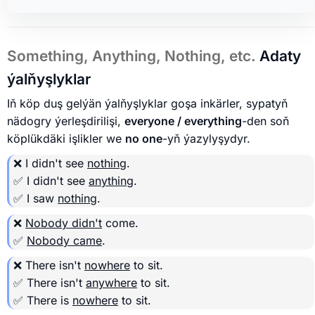
Something, Anything, Nothing, etc.
Adaty
ýalňyşlyklar
Iň köp duş gelýän ýalňyşlyklar goşa inkärler, sypatyň
nädogry ýerleşdirilişi,
everyone / everything
-den soň
köplükdäki işlikler we
no one
-yň ýazylyşydyr.
❌ I didn't see
nothing
.
✅ I didn't see
anything
.
✅ I saw
nothing
.
❌
Nobody didn't
come.
✅
Nobody came
.
❌ There isn't
nowhere
to sit.
✅ There isn't
anywhere
to sit.
✅ There is
nowhere
to sit.