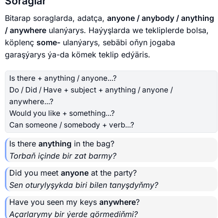
Soraglar
Bitarap soraglarda, adatça,
anyone / anybody / anything
/ anywhere
ulanýarys. Haýyşlarda we tekliplerde bolsa,
köplenç
some-
ulanýarys, sebäbi oňyn jogaba
garaşýarys ýa-da kömek teklip edýäris.
Is there + anything / anyone...?
Do / Did / Have + subject + anything / anyone /
anywhere...?
Would you like + something...?
Can someone / somebody + verb...?
Is there
anything
in the bag?
Torbaň içinde bir zat barmy?
Did you meet
anyone
at the party?
Sen oturylyşykda biri bilen tanyşdyňmy?
Have you seen my keys
anywhere
?
Açarlarymy bir ýerde görmediňmi?