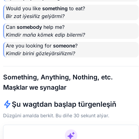
Would you like
something
to eat?
Bir zat iýesiňiz gelýärmi?
Can
somebody
help me?
Kimdir maňa kömek edip bilermi?
Are you looking for
someone
?
Kimdir birini gözleýärsiňizmi?
Something, Anything, Nothing, etc.
Maşklar we synaglar
Şu wagtdan başlap türgenleşiň
Düzgüni amalda berkit. Bu diňe 30 sekunt alýar.