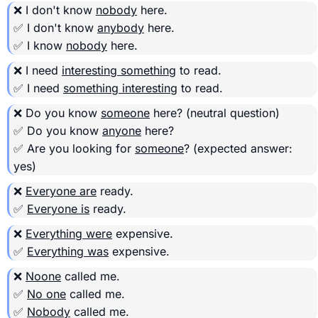
❌ I don't know
nobody
here.
✅ I don't know
anybody
here.
✅ I know
nobody
here.
❌ I need
interesting something
to read.
✅ I need
something interesting
to read.
❌ Do you know
someone
here?
(neutral question)
✅ Do you know
anyone
here?
✅ Are you looking for
someone
?
(expected answer:
yes)
❌
Everyone are
ready.
✅
Everyone is
ready.
❌
Everything were
expensive.
✅
Everything was
expensive.
❌
Noone
called me.
✅
No one
called me.
✅
Nobody
called me.