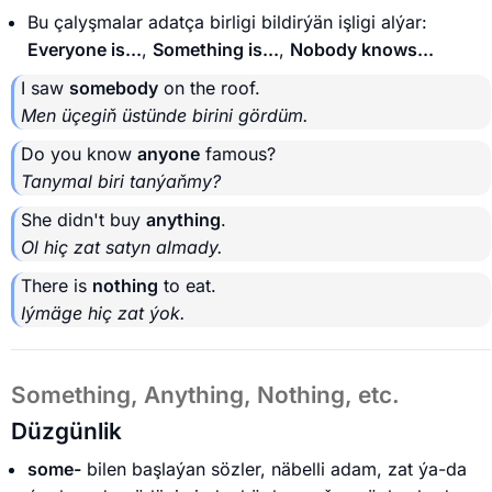
Bu çalyşmalar adatça birligi bildirýän işligi alýar:
Everyone is...
,
Something is...
,
Nobody knows...
I saw
somebody
on the roof.
Men üçegiň üstünde birini gördüm.
Do you know
anyone
famous?
Tanymal biri tanýaňmy?
She didn't buy
anything
.
Ol hiç zat satyn almady.
There is
nothing
to eat.
Iýmäge hiç zat ýok.
Something, Anything, Nothing, etc.
Düzgünlik
some-
bilen başlaýan sözler, näbelli adam, zat ýa-da