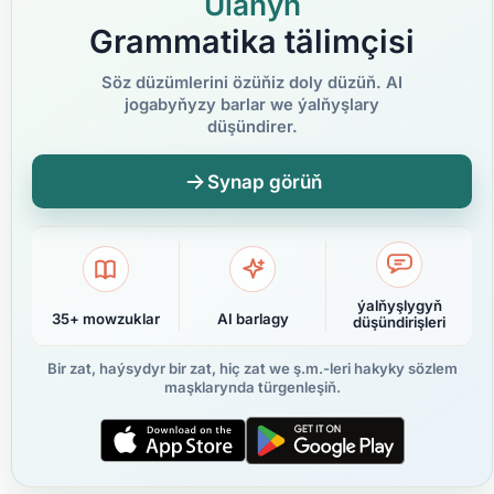
Ulanyň
Grammatika tälimçisi
Söz düzümlerini özüňiz doly düzüň. AI
jogabyňyzy barlar we ýalňyşlary
düşündirer.
Synap görüň
ýalňyşlygyň
35+ mowzuklar
AI barlagy
düşündirişleri
Bir zat, haýsydyr bir zat, hiç zat we ş.m.-leri hakyky sözlem
maşklarynda türgenleşiň.