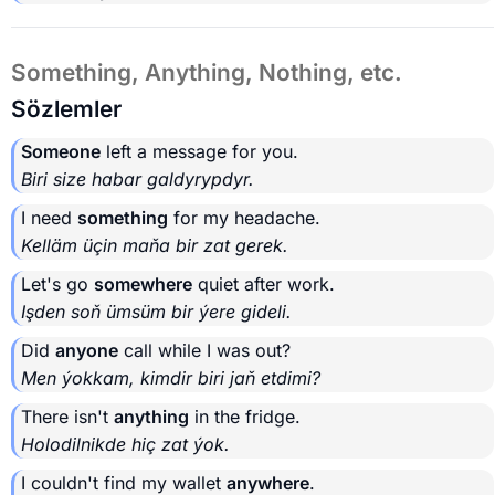
Something, Anything, Nothing, etc.
Sözlemler
Someone
left a message for you.
Biri size habar galdyrypdyr.
I need
something
for my headache.
Kelläm üçin maňa bir zat gerek.
Let's go
somewhere
quiet after work.
Işden soň ümsüm bir ýere gideli.
Did
anyone
call while I was out?
Men ýokkam, kimdir biri jaň etdimi?
There isn't
anything
in the fridge.
Holodilnikde hiç zat ýok.
I couldn't find my wallet
anywhere
.