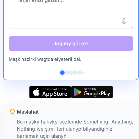
Jogaby görkez
Maşk häzirki wagtda elýeterli däl.
Maslahat
Bu maşky hakyky sözlemde Something, Anything,
Nothing we ş.m.-leri ulanyp bilýändigiňizi
barlamak üçin ulanyň.