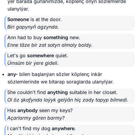
ýer barada gürlänimizde, köplenç oňyn sözlemlerde
ulanylýar.
Someone
is at the door.
Biri gapynyň agzynda.
Ann had to buy
something
new.
Enne täze bir zat satyn almaly boldy.
Let's go
somewhere
quiet.
Ümsüm bir ýere gideli.
any-
bilen başlanýan sözler köplenç inkär
sözlemlerinde we bitarap soraglarda ulanylýar.
She couldn't find
anything
suitable in her closet.
Ol öz şkafynda laýyk gelýän hiç zady tapyp bilmedi.
Has
anybody
seen my keys?
Açarlarmy gören barmy?
I can't find my dog
anywhere
.