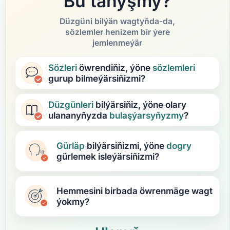
Bu tanyşmy?
Düzgüni bilýän wagtyňda-da,
sözlemler henizem bir ýere
jemlenmeýär
Sözleri
öwrendiňiz, ýöne
sözlemleri
gurup bilmeýärsiňizmi?
Düzgünleri
bilýärsiňiz, ýöne olary
ulananyňyzda
bulaşýarsyňyzmy
?
Gürläp
bilýärsiňizmi, ýöne
dogry
gürlemek isleýärsiňizmi?
Hemmesini birbada öwrenmäge wagt
ýokmy?