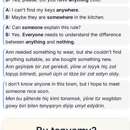
A:
I can't find my keys
anywhere
.
B:
Maybe they are
somewhere
in the kitchen.
A:
Can
someone
explain this rule?
B:
Yes.
Everyone
needs to understand the difference
between
anything
and
nothing
.
Ann needed something to wear, but she couldn't find
anything suitable, so she bought something new.
Ann geýinjek bir zat gerekdi, ýöne ol laýyk hiç zat
tapyp bilmedi, şonuň üçin ol täze bir zat satyn aldy.
I don't know anyone in this town, but I hope to meet
someone nice soon.
Men bu şäherde hiç kimi tanamok, ýöne tiz wagtdan
gowy biri bilen tanyşaryn diýip umyt edýärin.