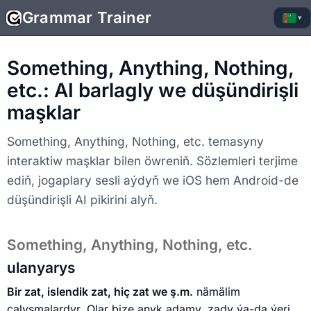
Grammar Trainer
▾
Something, Anything, Nothing,
etc.: AI barlagly we düşündirişli
maşklar
Something, Anything, Nothing, etc. temasyny
interaktiw maşklar bilen öwreniň. Sözlemleri terjime
ediň, jogaplary sesli aýdyň we iOS hem Android-de
düşündirişli AI pikirini alyň.
Something, Anything, Nothing, etc.
ulanyarys
Bir zat, islendik zat, hiç zat we ş.m.
nämälim
çalyşmalardyr. Olar bize anyk adamy, zady ýa-da ýeri