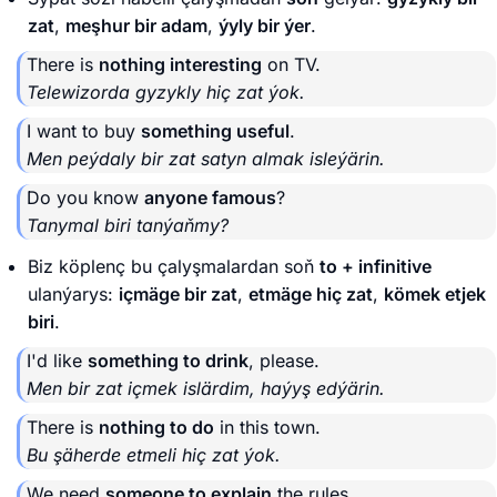
zat
,
meşhur bir adam
,
ýyly bir ýer
.
There is
nothing interesting
on TV.
Telewizorda gyzykly hiç zat ýok.
I want to buy
something useful
.
Men peýdaly bir zat satyn almak isleýärin.
Do you know
anyone famous
?
Tanymal biri tanýaňmy?
Biz köplenç bu çalyşmalardan soň
to + infinitive
ulanýarys:
içmäge bir zat
,
etmäge hiç zat
,
kömek etjek
biri
.
I'd like
something to drink
, please.
Men bir zat içmek islärdim, haýyş edýärin.
There is
nothing to do
in this town.
Bu şäherde etmeli hiç zat ýok.
We need
someone to explain
the rules.