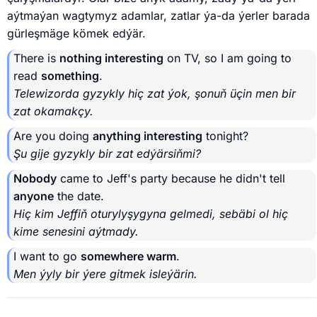
aýtmaýan wagtymyz adamlar, zatlar ýa-da ýerler barada
gürleşmäge kömek edýär.
There is
nothing interesting
on TV, so I am going to
read
something
.
Telewizorda gyzykly hiç zat ýok, şonuň üçin men bir
zat okamakçy.
Are you doing
anything interesting
tonight?
Şu gije gyzykly bir zat edýärsiňmi?
Nobody
came to Jeff's party because he didn't tell
anyone
the date.
Hiç kim Jeffiň oturylyşygyna gelmedi, sebäbi ol hiç
kime senesini aýtmady.
I want to go
somewhere warm
.
Men ýyly bir ýere gitmek isleýärin.