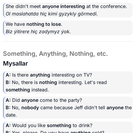
She didn't meet
anyone interesting
at the conference.
Ol maslahatda hiç kimi gyzykly görmedi.
We have
nothing to lose
.
Biz ýitirere hiç zadymyz ýok.
Something, Anything, Nothing, etc.
Mysallar
A:
Is there
anything
interesting on TV?
B:
No, there is
nothing
interesting. Let's read
something
instead.
A:
Did
anyone
come to the party?
B:
No,
nobody
came because Jeff didn't tell
anyone
the
date.
A:
Would you like
something
to drink?
B:
Yes, please. Do you have
anything
cold?