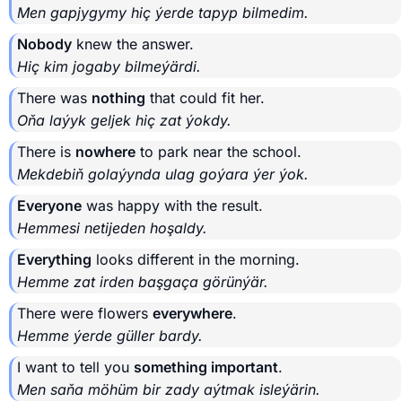
Men gapjygymy hiç ýerde tapyp bilmedim.
Nobody
knew the answer.
Hiç kim jogaby bilmeýärdi.
There was
nothing
that could fit her.
Oňa laýyk geljek hiç zat ýokdy.
There is
nowhere
to park near the school.
Mekdebiň golaýynda ulag goýara ýer ýok.
Everyone
was happy with the result.
Hemmesi netijeden hoşaldy.
Everything
looks different in the morning.
Hemme zat irden başgaça görünýär.
There were flowers
everywhere
.
Hemme ýerde güller bardy.
I want to tell you
something important
.
Men saňa möhüm bir zady aýtmak isleýärin.