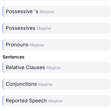
Possessive 's
Maşklar
Possessives
Maşklar
Pronouns
Maşklar
Sentences
Relative Clauses
Maşklar
Conjunctions
Maşklar
Reported Speech
Maşklar