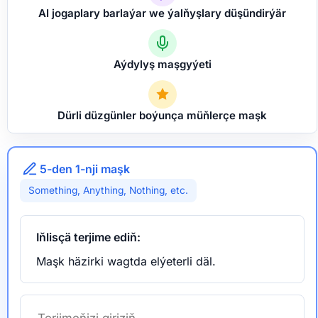
AI jogaplary barlaýar we ýalňyşlary düşündirýär
Aýdylyş maşgyýeti
Dürli düzgünler boýunça müňlerçe maşk
5-den 1-nji maşk
Something, Anything, Nothing, etc.
Iňlisçä terjime ediň:
Maşk häzirki wagtda elýeterli däl.