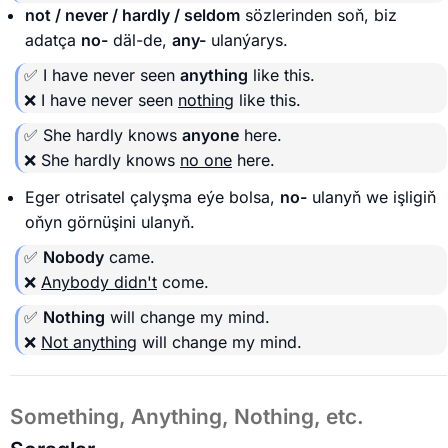
not / never / hardly / seldom
sözlerinden soň, biz
adatça
no-
däl-de,
any-
ulanýarys.
✅ I have never seen
anything
like this.
❌ I have never seen
nothing
like this.
✅ She hardly knows
anyone
here.
❌ She hardly knows
no one
here.
Eger otrisatel çalyşma eýe bolsa,
no-
ulanyň we işligiň
oňyn görnüşini ulanyň.
✅
Nobody
came.
❌
Anybody didn't
come.
✅
Nothing
will change my mind.
❌
Not anything
will change my mind.
Something, Anything, Nothing, etc.