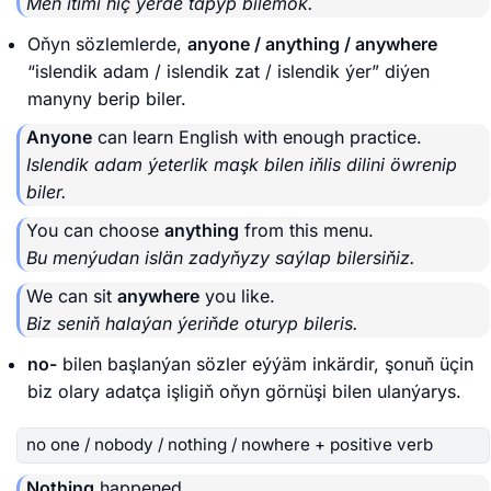
Men itimi hiç ýerde tapyp bilemok.
Oňyn sözlemlerde,
anyone / anything / anywhere
“islendik adam / islendik zat / islendik ýer” diýen
manyny berip biler.
Anyone
can learn English with enough practice.
Islendik adam ýeterlik maşk bilen iňlis dilini öwrenip
biler.
You can choose
anything
from this menu.
Bu menýudan islän zadyňyzy saýlap bilersiňiz.
We can sit
anywhere
you like.
Biz seniň halaýan ýeriňde oturyp bileris.
no-
bilen başlanýan sözler eýýäm inkärdir, şonuň üçin
biz olary adatça işligiň oňyn görnüşi bilen ulanýarys.
no one / nobody / nothing / nowhere + positive verb
Nothing
happened.