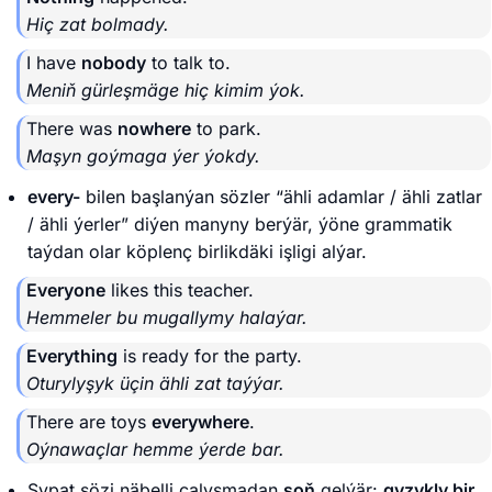
Hiç zat bolmady.
I have
nobody
to talk to.
Meniň gürleşmäge hiç kimim ýok.
There was
nowhere
to park.
Maşyn goýmaga ýer ýokdy.
every-
bilen başlanýan sözler “ähli adamlar / ähli zatlar
/ ähli ýerler” diýen manyny berýär, ýöne grammatik
taýdan olar köplenç birlikdäki işligi alýar.
Everyone
likes this teacher.
Hemmeler bu mugallymy halaýar.
Everything
is ready for the party.
Oturylyşyk üçin ähli zat taýýar.
There are toys
everywhere
.
Oýnawaçlar hemme ýerde bar.
Sypat sözi näbelli çalyşmadan
soň
gelýär:
gyzykly bir