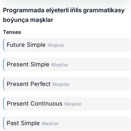
Programmada elýeterli iňlis grammatikasy
boýunça maşklar
Tenses
Future Simple
Maşklar
Present Simple
Maşklar
Present Perfect
Maşklar
Present Continuous
Maşklar
Past Simple
Maşklar