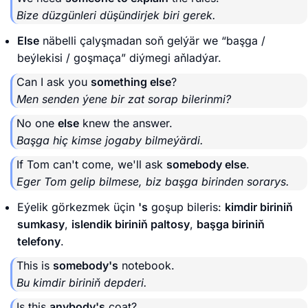
Bize düzgünleri düşündirjek biri gerek.
Else
näbelli çalyşmadan soň gelýär we “başga /
beýlekisi / goşmaça” diýmegi aňladýar.
Can I ask you
something else
?
Men senden ýene bir zat sorap bilerinmi?
No one
else
knew the answer.
Başga hiç kimse jogaby bilmeýärdi.
If Tom can't come, we'll ask
somebody else
.
Eger Tom gelip bilmese, biz başga birinden sorarys.
Eýelik görkezmek üçin
's
goşup bileris:
kimdir biriniň
sumkasy
,
islendik biriniň paltosy
,
başga biriniň
telefony
.
This is
somebody's
notebook.
Bu kimdir biriniň depderi.
Is this
anybody's
coat?