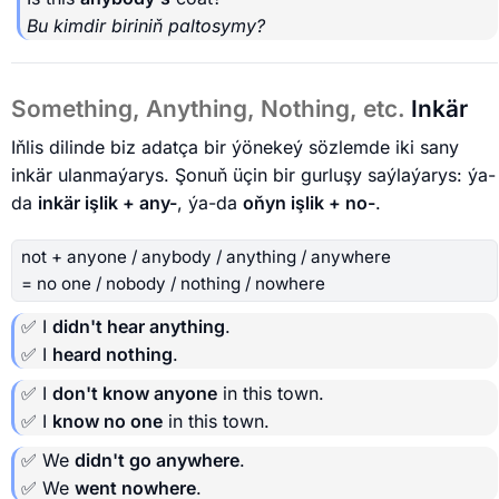
Bu kimdir biriniň paltosymy?
Something, Anything, Nothing, etc.
Inkär
Iňlis dilinde biz adatça bir ýönekeý sözlemde iki sany
inkär ulanmaýarys. Şonuň üçin bir gurluşy saýlaýarys: ýa-
da
inkär işlik + any-
, ýa-da
oňyn işlik + no-
.
not + anyone / anybody / anything / anywhere
= no one / nobody / nothing / nowhere
✅ I
didn't hear anything
.
✅ I
heard nothing
.
✅ I
don't know anyone
in this town.
✅ I
know no one
in this town.
✅ We
didn't go anywhere
.
✅ We
went nowhere
.