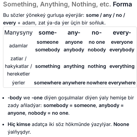
Something, Anything, Nothing, etc.
Forma
Bu sözler ýönekeý gurluşa eýerýär:
some / any / no /
every
+ adam, zat ýa-da ýer üçin bir soňluk.
Manysyny
some-
any-
no-
every-
someone
anyone
no one
everyone
adamlar
somebody
anybody
nobody
everybody
zatlar /
hakykatlar /
something
anything
nothing
everything
hereketler
ýerler
somewhere
anywhere
nowhere
everywhere
-body
we
-one
diýen goşulmalar diýen ýaly hemişe bir
zady aňladýar:
somebody = someone
,
anybody =
anyone
,
nobody = no one
.
Hiç kimse
adatça iki söz hökmünde ýazylýar.
Noone
ýalňyşdyr.