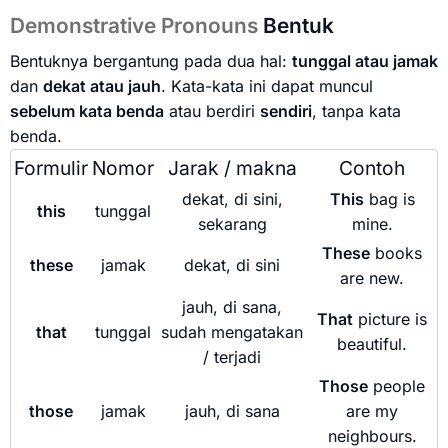
Demonstrative Pronouns
Bentuk
Bentuknya bergantung pada dua hal:
tunggal atau jamak
dan
dekat atau jauh
. Kata-kata ini dapat muncul
sebelum kata benda
atau berdiri
sendiri
, tanpa kata
benda.
Formulir
Nomor
Jarak / makna
Contoh
dekat, di sini,
This
bag is
this
tunggal
sekarang
mine.
These
books
these
jamak
dekat, di sini
are new.
jauh, di sana,
That
picture is
that
tunggal
sudah mengatakan
beautiful.
/ terjadi
Those
people
those
jamak
jauh, di sana
are my
neighbours.