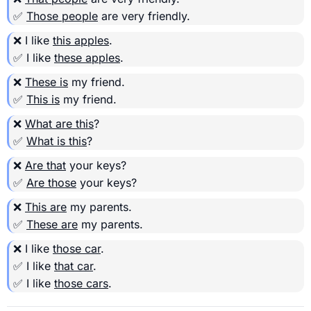
✅
Those people
are very friendly.
❌ I like
this apples
.
✅ I like
these apples
.
❌
These is
my friend.
✅
This is
my friend.
❌
What are this
?
✅
What is this
?
❌
Are that
your keys?
✅
Are those
your keys?
❌
This are
my parents.
✅
These are
my parents.
❌ I like
those car
.
✅ I like
that car
.
✅ I like
those cars
.