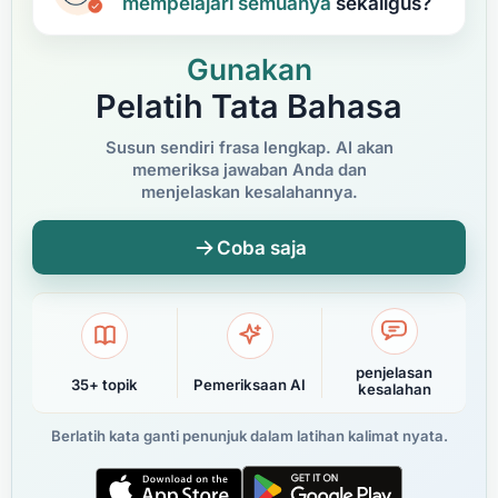
mempelajari
semuanya
sekaligus?
Gunakan
Pelatih Tata Bahasa
Susun sendiri frasa lengkap. AI akan
memeriksa jawaban Anda dan
menjelaskan kesalahannya.
Coba saja
penjelasan
35+ topik
Pemeriksaan AI
kesalahan
Berlatih kata ganti penunjuk dalam latihan kalimat nyata.