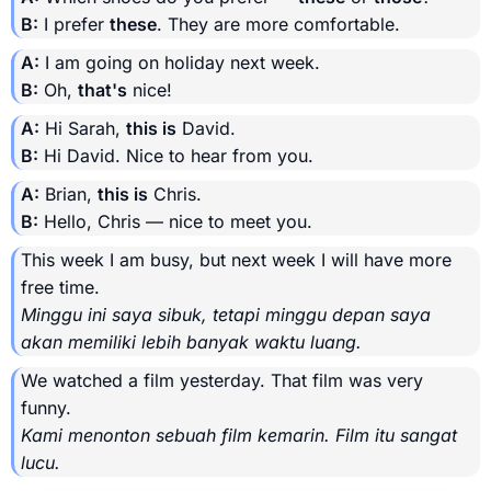
B:
I prefer
these
. They are more comfortable.
A:
I am going on holiday next week.
B:
Oh,
that's
nice!
A:
Hi Sarah,
this is
David.
B:
Hi David. Nice to hear from you.
A:
Brian,
this is
Chris.
B:
Hello, Chris — nice to meet you.
This week I am busy, but next week I will have more
free time.
Minggu ini saya sibuk, tetapi minggu depan saya
akan memiliki lebih banyak waktu luang.
We watched a film yesterday. That film was very
funny.
Kami menonton sebuah film kemarin. Film itu sangat
lucu.