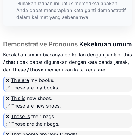
Gunakan latihan ini untuk memeriksa apakah
Anda dapat menerapkan kata ganti demonstratif
dalam kalimat yang sebenarnya.
Demonstrative Pronouns
Kekeliruan umum
Kesalahan umum biasanya berkaitan dengan jumlah:
this
/ that
tidak dapat digunakan dengan kata benda jamak,
dan
these / those
memerlukan kata kerja
are
.
❌
This are
my books.
✅
These are
my books.
❌
This is
new shoes.
✅
These are
new shoes.
❌
Those is
their bags.
✅
Those are
their bags.
❌
That people
are very friendly.