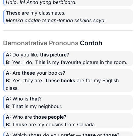
Halo, ini Anna yang berbicara.
These are
my classmates.
Mereka adalah teman-teman sekelas saya.
Demonstrative Pronouns
Contoh
A:
Do you like
this picture
?
B:
Yes, I do.
This
is my favourite picture in the room.
A:
Are
these
your books?
B:
Yes, they are.
These books
are for my English
class.
A:
Who is
that
?
B:
That
is my neighbour.
A:
Who are
those people
?
B:
Those
are my cousins from Canada.
A:
Which shoes do you prefer —
these
or
those
?