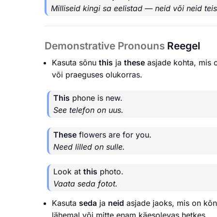
Milliseid kingi sa eelistad — neid või neid teis
Demonstrative Pronouns
Reegel
Kasuta sõnu
this
ja
these
asjade kohta, mis on
või praeguses olukorras.
This
phone is new.
See telefon on uus.
These
flowers are for you.
Need lilled on sulle.
Look at
this
photo.
Vaata seda fotot.
Kasuta
seda
ja
neid
asjade jaoks, mis on kõnel
lähemal või mitte enam käesolevas hetkes.