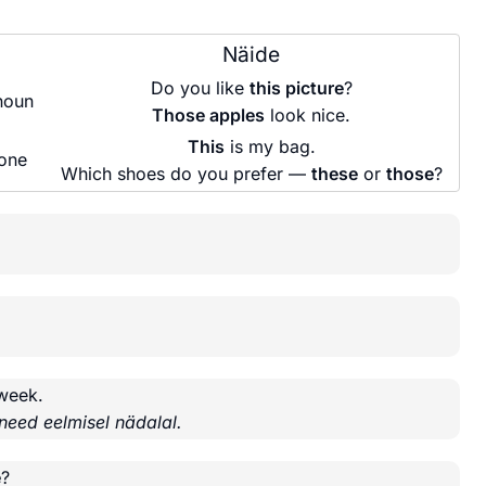
Näide
Do you like
this picture
?
noun
Those apples
look nice.
This
is my bag.
one
Which shoes do you prefer —
these
or
those
?
 week.
need eelmisel nädalal.
e
?