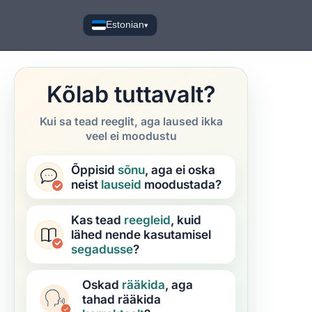
Estonian
▾
Kõlab tuttavalt?
Kui sa tead reeglit, aga laused ikka
veel ei moodustu
Õppisid
sõnu
, aga ei oska
neist
lauseid
moodustada?
Kas tead
reegleid
, kuid
lähed nende kasutamisel
segadusse
?
Oskad
rääkida
, aga
tahad rääkida