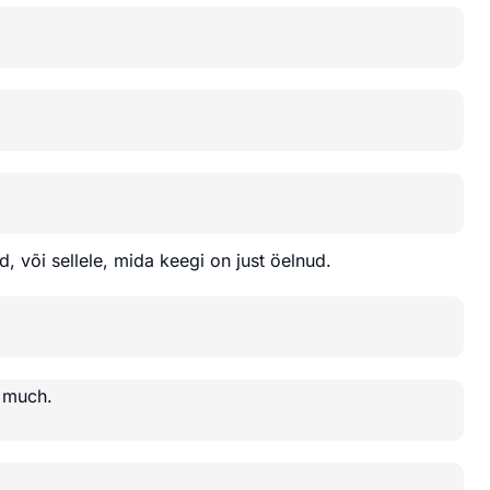
ud, või sellele, mida keegi on just öelnud.
y much.