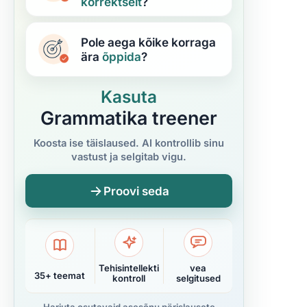
korrektselt
?
Pole aega kõike korraga
ära
õppida
?
Kasuta
Grammatika treener
Koosta ise täislaused. AI kontrollib sinu
vastust ja selgitab vigu.
Proovi seda
Tehisintellekti
vea
35+ teemat
kontroll
selgitused