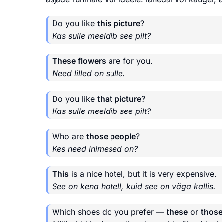
Do you like
this picture
?
Kas sulle meeldib see pilt?
These flowers
are for you.
Need lilled on sulle.
Do you like
that picture
?
Kas sulle meeldib see pilt?
Who are
those people
?
Kes need inimesed on?
This
is a nice hotel, but it is very expensive.
See on kena hotell, kuid see on väga kallis.
Which shoes do you prefer —
these
or
thos