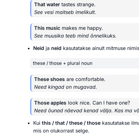
That water
tastes strange.
See vesi maitseb imelikult.
This music
makes me happy.
See muusika teeb mind õnnelikuks.
Neid
ja
neid
kasutatakse ainult mitmuse nimi
these / those + plural noun
These shoes
are comfortable.
Need kingad on mugavad.
Those apples
look nice. Can I have one?
Need õunad näevad kenad välja. Kas ma võ
Kui
this / that / these / those
kasutatakse ilm
mis on olukorrast selge.