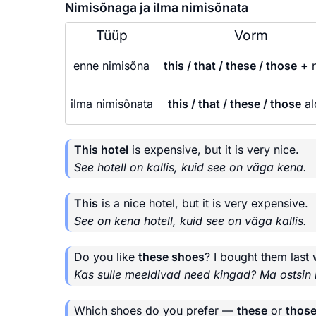
Nimisõnaga ja ilma nimisõnata
Tüüp
Vorm
enne nimisõna
this / that / these / those
+ 
ilma nimisõnata
this / that / these / those
al
This hotel
is expensive, but it is very nice.
See hotell on kallis, kuid see on väga kena.
This
is a nice hotel, but it is very expensive.
See on kena hotell, kuid see on väga kallis.
Do you like
these shoes
? I bought them last
Kas sulle meeldivad need kingad? Ma ostsin 
Which shoes do you prefer —
these
or
thos