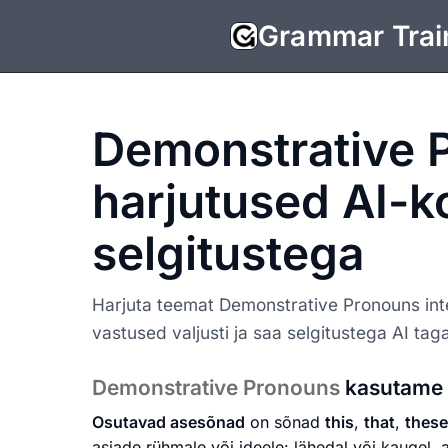
Grammar Trai
Demonstrative 
harjutused AI-ko
selgitustega
Harjuta teemat Demonstrative Pronouns inter
vastused valjusti ja saa selgitustega AI taga
Demonstrative Pronouns
kasutame
Osutavad asesõnad
on sõnad
this
,
that
,
these
asjade rühmale või ideele: lähedal või kaugel, 