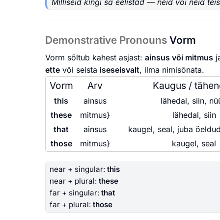
Milliseid kingi sa eelistad — neid või neid teis
Demonstrative Pronouns
Vorm
Vorm sõltub kahest asjast:
ainsus või mitmus
j
ette
või seista
iseseisvalt
, ilma nimisõnata.
Vorm
Arv
Kaugus / tähe
this
ainsus
lähedal, siin, n
these
mitmus}
lähedal, siin
that
ainsus
kaugel, seal, juba öeldud
those
mitmus}
kaugel, seal
near + singular:
this
near + plural:
these
far + singular:
that
far + plural:
those