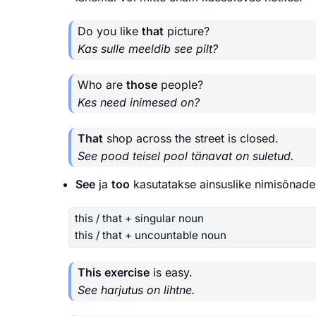
Do you like
that
picture?
Kas sulle meeldib see pilt?
Who are
those
people?
Kes need inimesed on?
That
shop across the street is closed.
See pood teisel pool tänavat on suletud.
See
ja
too
kasutatakse ainsuslike nimisõnad
this / that + singular noun
this / that + uncountable noun
This exercise
is easy.
See harjutus on lihtne.