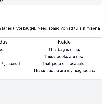
i?
a
lähedal või kaugel
. Need sõnad võivad tulla
nimisõna
ndus
Näide
üüd
This
bag is mine.
These
books are new.
 / juhtunud
That
picture is beautiful.
Those
people are my neighbours.