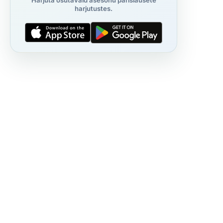
Harjuta osutavaid asesõnu pärislausete
harjutustes.