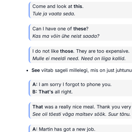
Come and look at
this
.
Tule ja vaata seda.
Can I have one of
these
?
Kas ma võin ühe neist saada?
I do not like
those
. They are too expensive.
Mulle ei meeldi need. Need on liiga kallid.
See
viitab sageli millelegi, mis on just juhtun
A:
I am sorry I forgot to phone you.
B:
That's
all right.
That
was a really nice meal. Thank you ver
See oli tõesti väga maitsev söök. Suur tänu.
A:
Martin has got a new job.