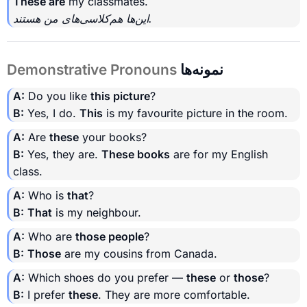
These are
my classmates.
این‌ها هم‌کلاسی‌های من هستند.
نمونه‌ها
Demonstrative Pronouns
A:
Do you like
this picture
?
B:
Yes, I do.
This
is my favourite picture in the room.
A:
Are
these
your books?
B:
Yes, they are.
These books
are for my English
class.
A:
Who is
that
?
B:
That
is my neighbour.
A:
Who are
those people
?
B:
Those
are my cousins from Canada.
A:
Which shoes do you prefer —
these
or
those
?
B:
I prefer
these
. They are more comfortable.