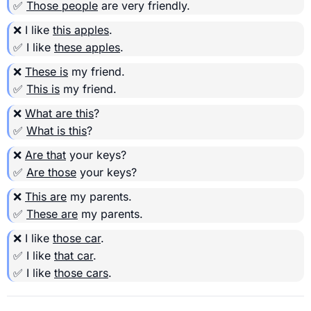
✅
Those people
are very friendly.
❌ I like
this apples
.
✅ I like
these apples
.
❌
These is
my friend.
✅
This is
my friend.
❌
What are this
?
✅
What is this
?
❌
Are that
your keys?
✅
Are those
your keys?
❌
This are
my parents.
✅
These are
my parents.
❌ I like
those car
.
✅ I like
that car
.
✅ I like
those cars
.