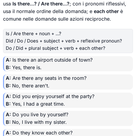
usa
Is there...? / Are there...?
; con i pronomi riflessivi,
usa il normale ordine della domanda; e
each other
è
comune nelle domande sulle azioni reciproche.
Is / Are there + noun + ...?
Did / Do / Does + subject + verb + reflexive pronoun?
Do / Did + plural subject + verb + each other?
A:
Is there an airport outside of town?
B:
Yes, there is.
A:
Are there any seats in the room?
B:
No, there aren't.
A:
Did you enjoy yourself at the party?
B:
Yes, I had a great time.
A:
Do you live by yourself?
B:
No, I live with my sister.
A:
Do they know each other?