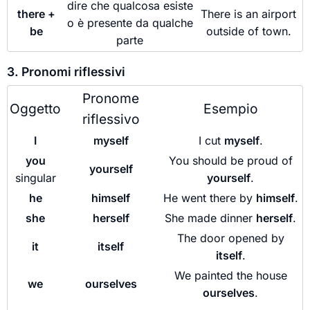
dire che qualcosa esiste
there +
There is an airport
o è presente da qualche
be
outside of town.
parte
3. Pronomi riflessivi
Pronome
Oggetto
Esempio
riflessivo
I
myself
I cut
myself
.
you
You should be proud of
yourself
singular
yourself
.
he
himself
He went there by
himself
.
she
herself
She made dinner
herself
.
The door opened by
it
itself
itself
.
We painted the house
we
ourselves
ourselves
.