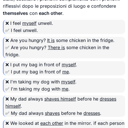
riflessivi dopo le preposizioni di luogo e confondere
themselves
con
each other
.
❌ I feel
myself
unwell.
✅ I feel unwell.
❌ Are you hungry?
It is
some chicken in the fridge.
✅ Are you hungry?
There is
some chicken in the
fridge.
❌ I put my bag in front of
myself
.
✅ I put my bag in front of
me
.
❌ I'm taking my dog with
myself
.
✅ I'm taking my dog with
me
.
❌ My dad always
shaves himself
before he
dresses
himself
.
✅ My dad always
shaves
before he
dresses
.
❌ We looked at
each other
in the mirror.
if each person