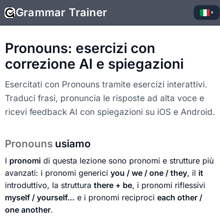
Grammar Trainer
▾
Pronouns: esercizi con
correzione AI e spiegazioni
Esercitati con Pronouns tramite esercizi interattivi.
Traduci frasi, pronuncia le risposte ad alta voce e
ricevi feedback AI con spiegazioni su iOS e Android.
Pronouns
usiamo
I
pronomi
di questa lezione sono pronomi e strutture più
avanzati: i pronomi generici
you / we / one / they
, il
it
introduttivo, la struttura
there + be
, i pronomi riflessivi
myself / yourself...
e i pronomi reciproci
each other /
one another
.