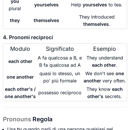
you
yourselves
Help
yourselves
to tea.
plural
They introduced
they
themselves
themselves
.
4. Pronomi reciproci
Modulo
Significato
Esempio
A fa qualcosa a B, e
They understand
each other
B fa qualcosa ad A
each other
.
quasi lo stesso, un
We don't see
one
one another
po’ più formale
another
very often.
each other's /
They know
each
possesso reciproco
one another's
other's
secrets.
Pronouns
Regola
Usa
tu
quando parli di una persona qualsiasi nel