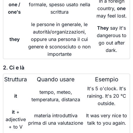
In a foreign
one /
formale, spesso usato nella
country,
one
one's
scrittura
may feel lost.
le persone in generale, le
They
say it's
autorità/organizzazioni,
dangerous to
they
oppure una persona il cui
go out after
genere è sconosciuto o non
dark.
importante
2. Ci e là
Struttura
Quando usare
Esempio
It's 5 o'clock. It's
tempo, meteo,
it
raining. It's 20 °C
temperatura, distanza
outside.
it
+
materia introduttiva
It was very nice to
adjective
prima di una valutazione
talk to you again.
+ to V