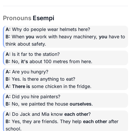
Pronouns
Esempi
A:
Why do people wear helmets here?
B:
When
you
work with heavy machinery,
you
have to
think about safety.
A:
Is it far to the station?
B:
No,
it's
about 100 metres from here.
A:
Are you hungry?
B:
Yes. Is there anything to eat?
A:
There is
some chicken in the fridge.
A:
Did you hire painters?
B:
No, we painted the house
ourselves
.
A:
Do Jack and Mia know
each other
?
B:
Yes, they are friends. They help
each other
after
school.