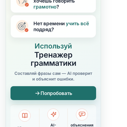
хочешь говорить
грамотно
?
Нет времени
учить
всё
подряд?
Используй
Тренажер
грамматики
Составляй фразы сам — AI проверит
и объяснит ошибки.
Попробовать
AI-
объяснения