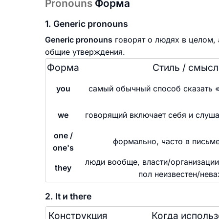
Pronouns
Форма
1. Generic pronouns
Generic pronouns
говорят о людях в целом, 
общие утверждения.
Форма
Стиль / смысл
you
самый обычный способ сказать 
we
говорящий включает себя и слуша
one /
формально, часто в письм
one's
люди вообще, власти/организации
they
пол неизвестен/нев
2. It и there
Конструкция
Когда использ