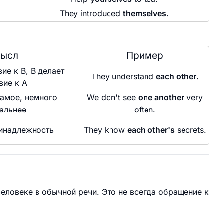
They introduced
themselves
.
ысл
Пример
ие к B, B делает
They understand
each other
.
вие к A
самое, немного
We don't see
one another
very
альнее
often.
инадлежность
They know
each other's
secrets.
человеке в обычной речи. Это не всегда обращение к