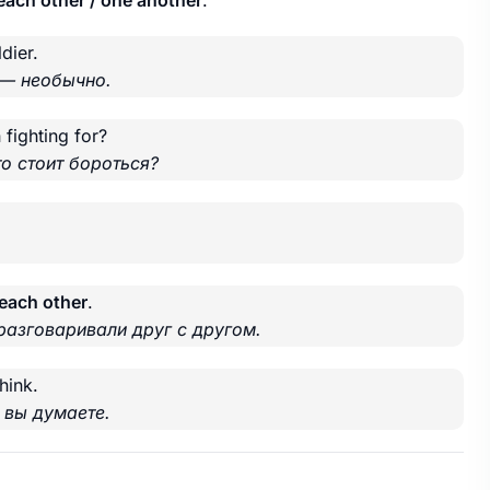
each other / one another
.
dier.
 — необычно.
 fighting for?
о стоит бороться?
each other
.
разговаривали друг с другом.
hink.
 вы думаете.