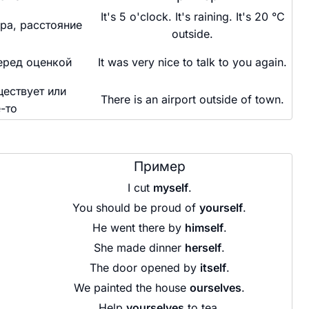
It's 5 o'clock. It's raining. It's 20 °C
ра, расстояние
outside.
еред оценкой
It was very nice to talk to you again.
ществует или
There is an airport outside of town.
-то
Пример
I cut
myself
.
You should be proud of
yourself
.
He went there by
himself
.
She made dinner
herself
.
The door opened by
itself
.
We painted the house
ourselves
.
Help
yourselves
to tea.