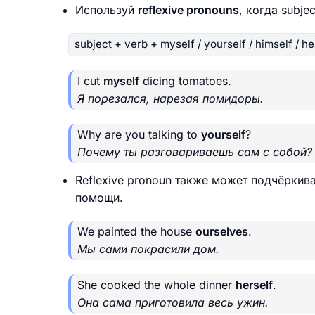
Используй
reflexive pronouns
, когда subje
subject + verb + myself / yourself / himself / he
I cut
myself
dicing tomatoes.
Я порезался, нарезая помидоры.
Why are you talking to
yourself
?
Почему ты разговариваешь сам с собой?
Reflexive pronoun также может подчёркива
помощи.
We painted the house
ourselves
.
Мы сами покрасили дом.
She cooked the whole dinner
herself
.
Она сама приготовила весь ужин.