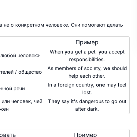
а не о конкретном человеке. Они помогают делать
Пример
When
you
get a pet,
you
accept
«любой человек»
responsibilities.
As members of society,
we
should
телей / общество
help each other.
In a foreign country,
one
may feel
енной речи
lost.
 или человек, чей
They
say it's dangerous to go out
ажен
after dark.
овать
Пример