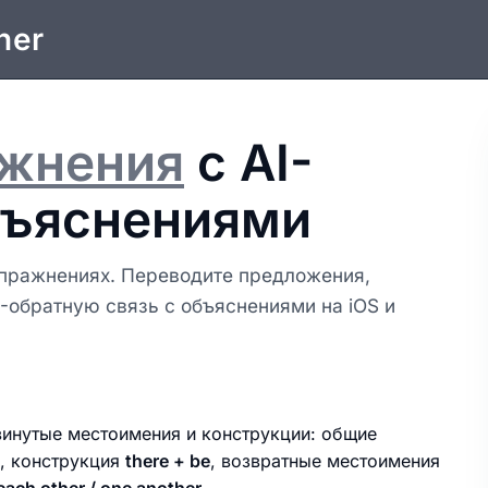
ner
жнения
с AI-
бъяснениями
упражнениях. Переводите предложения,
I-обратную связь с объяснениями на iOS и
винутые местоимения и конструкции: общие
, конструкция
there + be
, возвратные местоимения