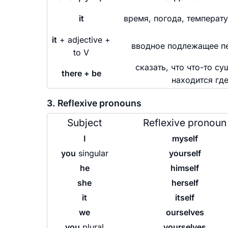
it
время, погода, температу
it
+ adjective +
вводное подлежащее п
to V
сказать, что что-то су
there + be
находится где
3. Reflexive pronouns
Subject
Reflexive pronoun
I
myself
you
singular
yourself
he
himself
she
herself
it
itself
we
ourselves
you
plural
yourselves