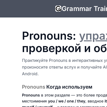
Grammar Trai
Pronouns:
упра
проверкой и о
Практикуйте Pronouns в интерактивных 
произносите ответы вслух и получайте A
Android.
Pronouns
Когда используем
Pronouns
в этом разделе — это более прод
местоимения
you / we / one / they
, вводное
it