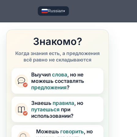
Russian
▾
Знакомо?
Когда знания есть, а предложения
всё равно не складываются
Выучил
слова
, но не
можешь составлять
предложения
?
Знаешь
правила
, но
путаешься
при
использовании?
Можешь
говорить
, но